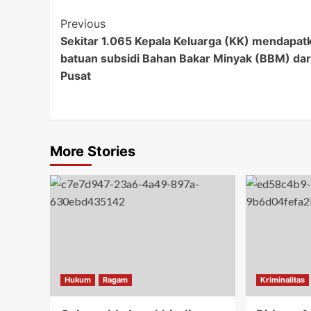
Post
Previous
Sekitar 1.065 Kepala Keluarga (KK) mendapat
Navigation
batuan subsidi Bahan Bakar Minyak (BBM) dar
Pusat
More Stories
Hukum
Ragam
Kriminalitas