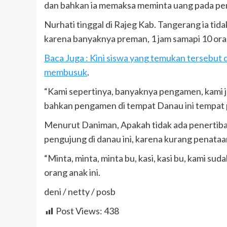
dan bahkan ia memaksa meminta uang pada pen
Nurhati tinggal di Rajeg Kab. Tangerang ia tid
karena banyaknya preman, 1 jam samapi 10 or
Baca Juga : Kini siswa yang temukan tersebut 
membusuk
.
“Kami sepertinya, banyaknya pengamen, kami jadi
bahkan pengamen di tempat Danau ini tempat p
Menurut Daniman, Apakah tidak ada penertiba
pengujung di danau ini, karena kurang penataa
“Minta, minta, minta bu, kasi, kasi bu, kami su
orang anak ini.
deni / netty / posb
Post Views:
438