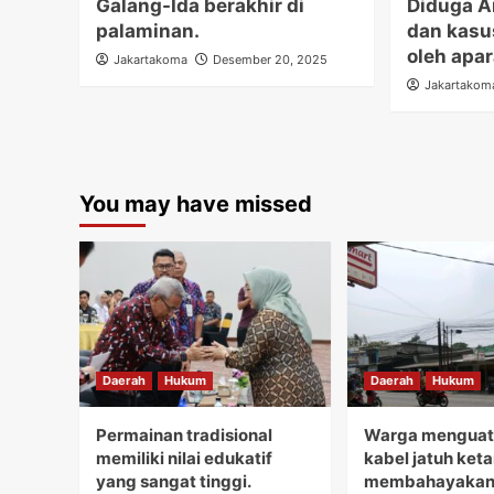
Galang-Ida berakhir di
Diduga A
palaminan.
dan kasu
oleh apa
Jakartakoma
Desember 20, 2025
Jakartakom
You may have missed
Daerah
Hukum
Daerah
Hukum
Permainan tradisional
Warga menguati
memiliki nilai edukatif
kabel jatuh ket
yang sangat tinggi.
membahayakan