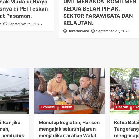
nak Muda di Niaya
UMT MENANDAI KOMITMEN
snya di PETI eskan
KEDUA BELAH PIHAK,
rat Pasaman.
SEKTOR PARAWISATA DAN
KELAUTAN.
a
September 25, 2025
Jakartakoma
September 23, 2025
Ekonomi
Hukum
Daerah
Ek
rkan jika
Menutup kegiatan, Harison
Ketua Bala
anah,
mengajak seluruh jajaran
Tangerang 
 penduduk
menjadikan arahan Wakil
mengucapk