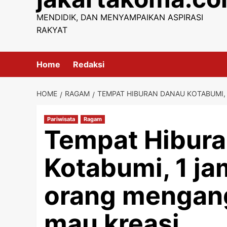
content
MENDIDIK, DAN MENYAMPAIKAN ASPIRASI
RAKYAT
Home
Redaksi
HOME
RAGAM
TEMPAT HIBURAN DANAU KOTABUMI,
Pariwisata
Ragam
Tempat Hibur
Kotabumi, 1 ja
orang mengan
mau kreasi