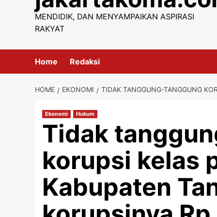
content
MENDIDIK, DAN MENYAMPAIKAN ASPIRASI
RAKYAT
Home
Redaksi
HOME
EKONOMI
TIDAK TANGGUNG-TANGGUNG KORUP
Ekonomi
Hukum
Tidak tanggu
korupsi kelas 
Kabupaten Ta
korupsinya Rp 