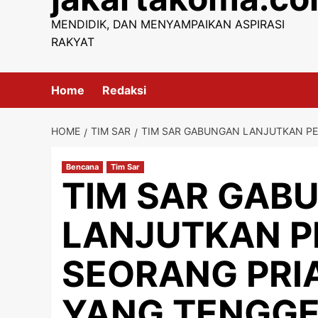
content
MENDIDIK, DAN MENYAMPAIKAN ASPIRASI
RAKYAT
Home
Redaksi
HOME
TIM SAR
TIM SAR GABUNGAN LANJUTKAN PE
Bencana
Tim Sar
TIM SAR GAB
LANJUTKAN P
SEORANG PRI
YANG TENGGE