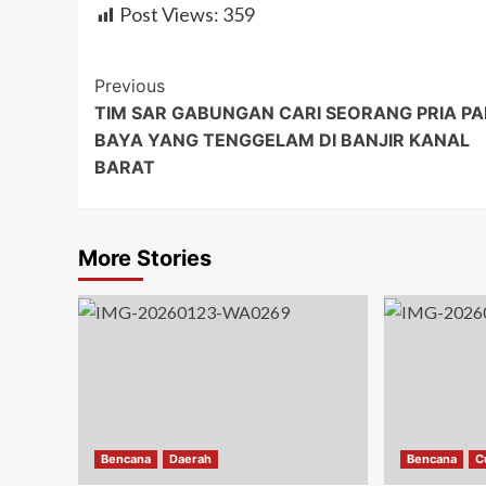
Post Views:
359
Post
Previous
TIM SAR GABUNGAN CARI SEORANG PRIA P
Navigation
BAYA YANG TENGGELAM DI BANJIR KANAL
BARAT
More Stories
Bencana
Daerah
Bencana
C