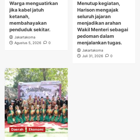
Warga menguatirkan
Menutup kegiatan,
jika kabel jatuh
Harison mengajak
ketanah,
seluruh jajaran
membahayakan
menjadikan arahan
penduduk sekitar.
Wakil Menteri sebagai
pedoman dalam
Jakartakoma
menjalankan tugas.
Agustus 5, 2026
0
Jakartakoma
Juli 31, 2026
0
Daerah
Ekonomi