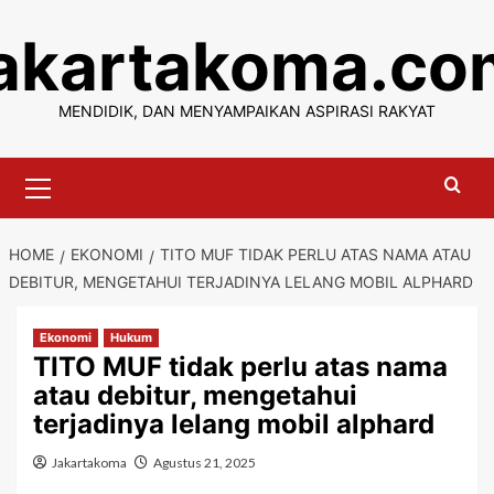
Skip
jakartakoma.co
to
content
MENDIDIK, DAN MENYAMPAIKAN ASPIRASI RAKYAT
Primary
Menu
HOME
EKONOMI
TITO MUF TIDAK PERLU ATAS NAMA ATAU
DEBITUR, MENGETAHUI TERJADINYA LELANG MOBIL ALPHARD
Ekonomi
Hukum
TITO MUF tidak perlu atas nama
atau debitur, mengetahui
terjadinya lelang mobil alphard
Jakartakoma
Agustus 21, 2025