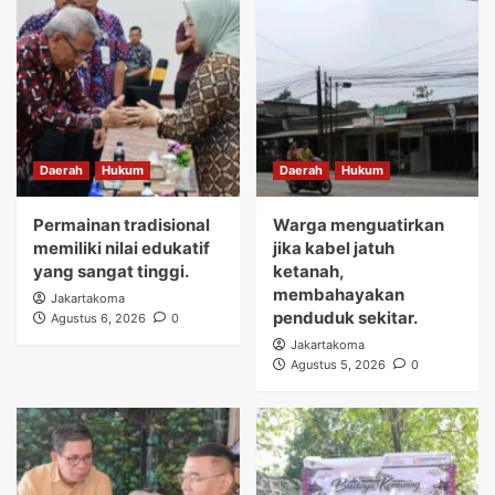
Daerah
Hukum
Daerah
Hukum
Permainan tradisional
Warga menguatirkan
memiliki nilai edukatif
jika kabel jatuh
yang sangat tinggi.
ketanah,
membahayakan
Jakartakoma
penduduk sekitar.
Agustus 6, 2026
0
Jakartakoma
Agustus 5, 2026
0