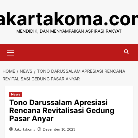
Skip
jakartakoma.co
to
content
MENDIDIK, DAN MENYAMPAIKAN ASPIRASI RAKYAT
Primary
Menu
HOME
NEWS
TONO DARUSSALAM APRESIASI RENCANA
REVITALISASI GEDUNG PASAR ANYAR
News
Tono Darussalam Apresiasi
Rencana Revitalisasi Gedung
Pasar Anyar
Jakartakoma
Desember 10, 2023