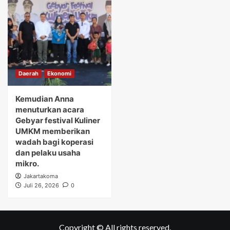
Daerah
Ekonomi
Kemudian Anna
menuturkan acara
Gebyar festival Kuliner
UMKM memberikan
wadah bagi koperasi
dan pelaku usaha
mikro.
Jakartakoma
Juli 26, 2026
0
Copyright © All rights reserved.