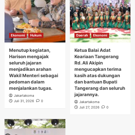
Ekonomi
Hukum
Daerah
Ekonomi
Menutup kegiatan,
Ketua Balai Adat
Harison mengajak
Keariaan Tangerang
seluruh jajaran
Rd. Ali Akipin
menjadikan arahan
mengucapkan terima
Wakil Menteri sebagai
kasih atas dukungan
pedoman dalam
dan bantuan Bupati
menjalankan tugas.
Tangerang dan seluruh
jajarannya.
Jakartakoma
Juli 31, 2026
0
Jakartakoma
Juli 27, 2026
0