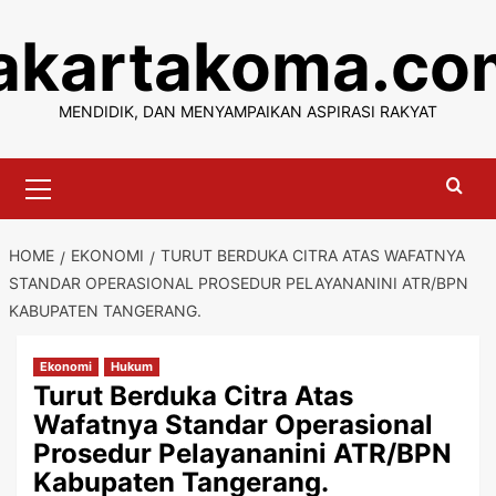
Skip
jakartakoma.co
to
content
MENDIDIK, DAN MENYAMPAIKAN ASPIRASI RAKYAT
Primary
Menu
HOME
EKONOMI
TURUT BERDUKA CITRA ATAS WAFATNYA
STANDAR OPERASIONAL PROSEDUR PELAYANANINI ATR/BPN
KABUPATEN TANGERANG.
Ekonomi
Hukum
Turut Berduka Citra Atas
Wafatnya Standar Operasional
Prosedur Pelayananini ATR/BPN
Kabupaten Tangerang.