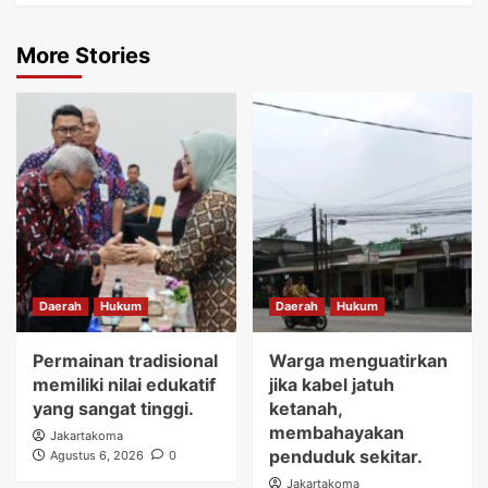
More Stories
Daerah
Hukum
Daerah
Hukum
Permainan tradisional
Warga menguatirkan
memiliki nilai edukatif
jika kabel jatuh
yang sangat tinggi.
ketanah,
membahayakan
Jakartakoma
penduduk sekitar.
Agustus 6, 2026
0
Jakartakoma