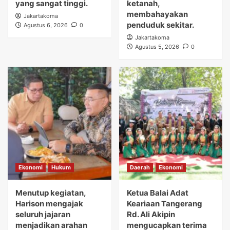
yang sangat tinggi.
ketanah,
membahayakan
Jakartakoma
penduduk sekitar.
Agustus 6, 2026
0
Jakartakoma
Agustus 5, 2026
0
Ekonomi
Hukum
Daerah
Ekonomi
Menutup kegiatan,
Ketua Balai Adat
Harison mengajak
Keariaan Tangerang
seluruh jajaran
Rd. Ali Akipin
menjadikan arahan
mengucapkan terima