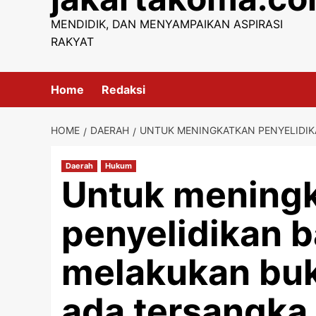
content
MENDIDIK, DAN MENYAMPAIKAN ASPIRASI
RAKYAT
Home
Redaksi
HOME
DAERAH
UNTUK MENINGKATKAN PENYELIDIKA
Daerah
Hukum
Untuk mening
penyelidikan b
melakukan buk
ada tersangka 