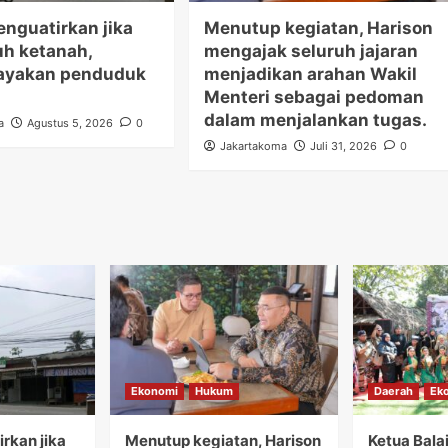
nguatirkan jika
Menutup kegiatan, Harison
uh ketanah,
mengajak seluruh jajaran
yakan penduduk
menjadikan arahan Wakil
Menteri sebagai pedoman
dalam menjalankan tugas.
a
Agustus 5, 2026
0
Jakartakoma
Juli 31, 2026
0
Ekonomi
Hukum
Daerah
Ek
rkan jika
Menutup kegiatan, Harison
Ketua Bala