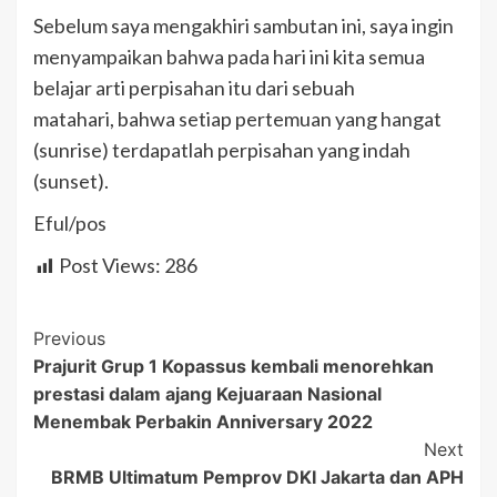
Sebelum saya mengakhiri sambutan ini, saya ingin
menyampaikan bahwa pada hari ini kita semua
belajar arti perpisahan itu dari sebuah
matahari, bahwa setiap pertemuan yang hangat
(sunrise) terdapatlah perpisahan yang indah
(sunset).
Eful/pos
Post Views:
286
Post
Previous
Prajurit Grup 1 Kopassus kembali menorehkan
Navigation
prestasi dalam ajang Kejuaraan Nasional
Menembak Perbakin Anniversary 2022
Next
BRMB Ultimatum Pemprov DKI Jakarta dan APH