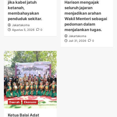
jika kabel jatuh
Harison mengajak
ketanah,
seluruh jajaran
membahayakan
menjadikan arahan
penduduk sekitar.
Wakil Menteri sebagai
pedoman dalam
Jakartakoma
menjalankan tugas.
Agustus 5, 2026
0
Jakartakoma
Juli 31, 2026
0
Daerah
Ekonomi
Ketua Balai Adat