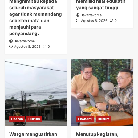
menghimbau kepada
memiliki nilai edukatif
seluruh masyarakat
yang sangat tinggi.
agar tidak memandang
Jakartakoma
sebelah mata dan
Agustus 6, 2026
0
menjauhi para
penyandang.
Jakartakoma
Agustus 8, 2026
0
Daerah
Hukum
Ekonomi
Hukum
Warga menguatirkan
Menutup kegiatan,