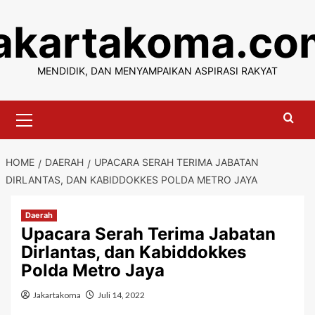
Skip
jakartakoma.co
to
content
MENDIDIK, DAN MENYAMPAIKAN ASPIRASI RAKYAT
Primary
Menu
HOME
DAERAH
UPACARA SERAH TERIMA JABATAN
DIRLANTAS, DAN KABIDDOKKES POLDA METRO JAYA
Daerah
Upacara Serah Terima Jabatan
Dirlantas, dan Kabiddokkes
Polda Metro Jaya
Jakartakoma
Juli 14, 2022