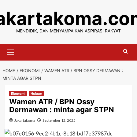
Skip
jakartakoma.co
to
content
MENDIDIK, DAN MENYAMPAIKAN ASPIRASI RAKYAT
Primary
Menu
HOME
EKONOMI
WAMEN ATR / BPN OSSY DERMAWAN :
MINTA AGAR STPN
Ekonomi
Hukum
Wamen ATR / BPN Ossy
Dermawan : minta agar STPN
Jakartakoma
September 12, 2025