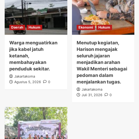
Daerah
Hukum
Ekonomi
Hukum
Warga menguatirkan
Menutup kegiatan,
jika kabel jatuh
Harison mengajak
ketanah,
seluruh jajaran
membahayakan
menjadikan arahan
penduduk sekitar.
Wakil Menteri sebagai
pedoman dalam
Jakartakoma
menjalankan tugas.
Agustus 5, 2026
0
Jakartakoma
Juli 31, 2026
0