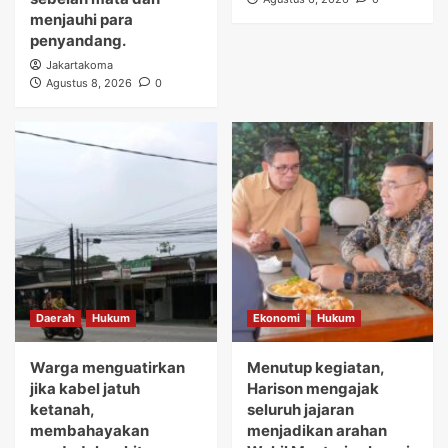
menjauhi para
penyandang.
Jakartakoma
Agustus 8, 2026
0
Daerah
Hukum
Ekonomi
Hukum
Warga menguatirkan
Menutup kegiatan,
jika kabel jatuh
Harison mengajak
ketanah,
seluruh jajaran
membahayakan
menjadikan arahan