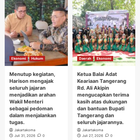
Ekonomi
Hukum
Daerah
Ekonomi
Menutup kegiatan,
Ketua Balai Adat
Harison mengajak
Keariaan Tangerang
seluruh jajaran
Rd. Ali Akipin
menjadikan arahan
mengucapkan terima
Wakil Menteri
kasih atas dukungan
sebagai pedoman
dan bantuan Bupati
dalam menjalankan
Tangerang dan
tugas.
seluruh jajarannya.
Jakartakoma
Jakartakoma
Juli 31, 2026
0
Juli 27, 2026
0