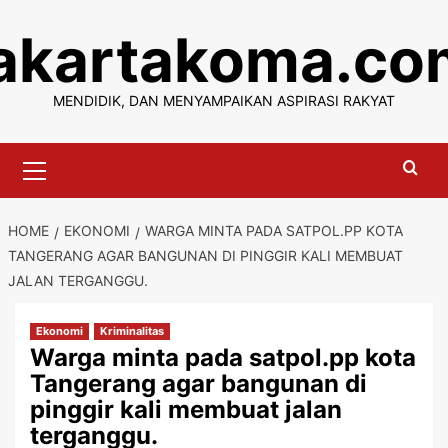
Skip
jakartakoma.co
to
content
MENDIDIK, DAN MENYAMPAIKAN ASPIRASI RAKYAT
Primary
Menu
HOME
EKONOMI
WARGA MINTA PADA SATPOL.PP KOTA
TANGERANG AGAR BANGUNAN DI PINGGIR KALI MEMBUAT
JALAN TERGANGGU.
Ekonomi
Kriminalitas
Warga minta pada satpol.pp kota
Tangerang agar bangunan di
pinggir kali membuat jalan
terganggu.