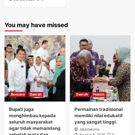
You may have missed
Bencana
Daerah
Daerah
Hukum
Bupati juga
Permainan tradisional
menghimbau kepada
memiliki nilai edukatif
seluruh masyarakat
yang sangat tinggi.
agar tidak memandang
Jakartakoma
sebelah mata dan
Agustus 6, 2026
0