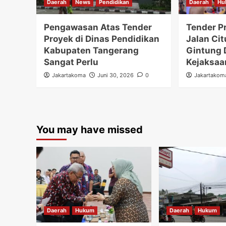
Daerah
News
Pendidikan
Daerah
Hu
Pengawasan Atas Tender
Tender P
Proyek di Dinas Pendidikan
Jalan Cit
Kabupaten Tangerang
Gintung 
Sangat Perlu
Kejaksaa
Jakartakoma
Juni 30, 2026
0
Jakartakom
You may have missed
Daerah
Hukum
Daerah
Hukum