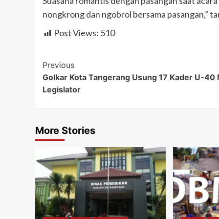
Suasana romantis dengan pasangan saat acara 
nongkrong dan ngobrol bersama pasangan,” ta
Post Views:
510
Post
Previous
Golkar Kota Tangerang Usung 17 Kader U-40 
Navigation
Legislator
More Stories