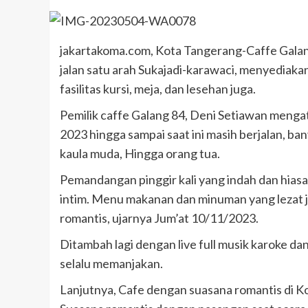
jakartakoma.com, Kota Tangerang-Caffe Galang 
jalan satu arah Sukajadi-karawaci, menyediak
fasilitas kursi, meja, dan lesehan juga.
Pemilik caffe Galang 84, Deni Setiawan mengat
2023 hingga sampai saat ini masih berjalan, b
kaula muda, Hingga orang tua.
Pemandangan pinggir kali yang indah dan hia
intim. Menu makanan dan minuman yang lezat j
romantis, ujarnya Jum’at 10/11/2023.
Ditambah lagi dengan live full musik karoke da
selalu memanjakan.
Lanjutnya, Cafe dengan suasana romantis di 