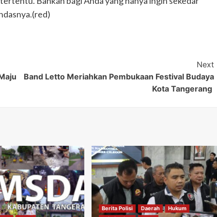
tertentu. Bahkan bagi Anda yang hanya ingin sekedar
ndasnya.(red)
Next
Maju
Band Letto Meriahkan Pembukaan Festival Budaya
Kota Tangerang
Berita Polisi
Daerah
Hukum