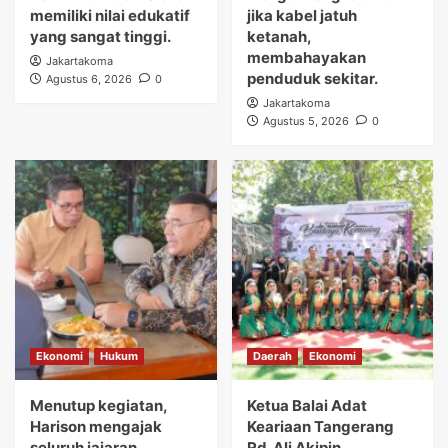
memiliki nilai edukatif
jika kabel jatuh
yang sangat tinggi.
ketanah,
membahayakan
Jakartakoma
penduduk sekitar.
Agustus 6, 2026
0
Jakartakoma
Agustus 5, 2026
0
Ekonomi
Hukum
Daerah
Ekonomi
Menutup kegiatan,
Ketua Balai Adat
Harison mengajak
Keariaan Tangerang
seluruh jajaran
Rd. Ali Akipin