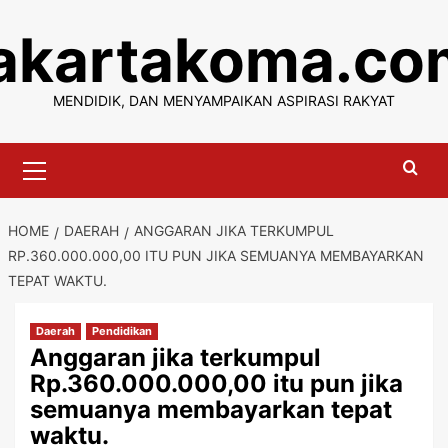
Skip
jakartakoma.co
to
content
MENDIDIK, DAN MENYAMPAIKAN ASPIRASI RAKYAT
Primary
Menu
HOME
DAERAH
ANGGARAN JIKA TERKUMPUL
RP.360.000.000,00 ITU PUN JIKA SEMUANYA MEMBAYARKAN
TEPAT WAKTU.
Daerah
Pendidikan
Anggaran jika terkumpul
Rp.360.000.000,00 itu pun jika
semuanya membayarkan tepat
waktu.