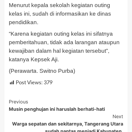
Menurut kepala sekolah kegiatan outing
kelas ini, sudah di informasikan ke dinas
pendidikan.
“Karena kegiatan outing kelas ini sifatnya
pemberitahuan, tidak ada larangan ataupun
kewajiban dalam hal kegiatan tersebut”,
katanya Kepsek Aji.
(Perawarta. Switno Purba)
Post Views:
379
Post
Previous
Musin penghujan ini haruslah berhati-hati
Navigation
Next
Warga sepatan dan sekitarnya, Tangerang Utara
sudah pantas menjadi Kabupaten.