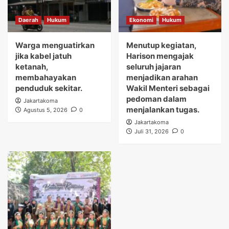
Daerah
Hukum
Ekonomi
Hukum
Warga menguatirkan
Menutup kegiatan,
jika kabel jatuh
Harison mengajak
ketanah,
seluruh jajaran
membahayakan
menjadikan arahan
penduduk sekitar.
Wakil Menteri sebagai
pedoman dalam
Jakartakoma
menjalankan tugas.
Agustus 5, 2026
0
Jakartakoma
Juli 31, 2026
0