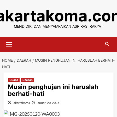
Skip
jakartakoma.co
to
content
MENDIDIK, DAN MENYAMPAIKAN ASPIRASI RAKYAT
Primary
Menu
HOME
DAERAH
MUSIN PENGHUJAN INI HARUSLAH BERHATI-
HATI
Cuaca
Daerah
Musin penghujan ini haruslah
berhati-hati
Jakartakoma
Januari 20, 2025