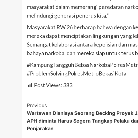
masyarakat dalam memerangi peredaran narkob
melindungi generasi penerus kita.”
Masyarakat RW 26 berharap bahwa dengan ke
mereka dapat menciptakan lingkungan yang leb
Semangat kolaborasi antara kepolisian dan ma
bahaya narkoba, dan mereka siap untuk terus 
#KampungTangguhBebasNarkobaPolresMetr
#ProblemSolvingPolresMetroBekasiKota
Post Views:
383
Post
Previous
Wartawan Dianiaya Seorang Becking Proyek J
Navigation
APH diminta Harus Segera Tangkap Pelaku da
Penjarakan