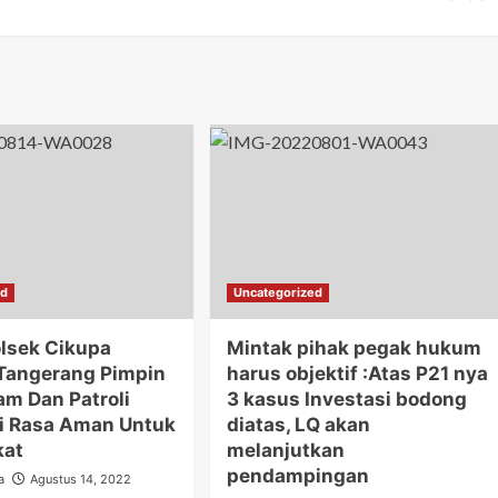
ed
Uncategorized
lsek Cikupa
Mintak pihak pegak hukum
 Tangerang Pimpin
harus objektif :Atas P21 nya
am Dan Patroli
3 kasus Investasi bodong
i Rasa Aman Untuk
diatas, LQ akan
kat
melanjutkan
pendampingan
a
Agustus 14, 2022