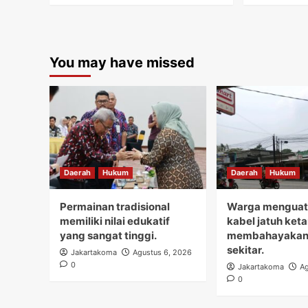
You may have missed
Daerah
Hukum
Daerah
Hukum
Permainan tradisional
Warga menguati
memiliki nilai edukatif
kabel jatuh ket
yang sangat tinggi.
membahayakan
sekitar.
Jakartakoma
Agustus 6, 2026
0
Jakartakoma
Ag
0