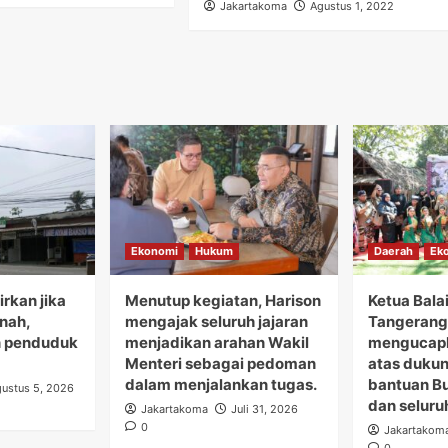
Jakartakoma
Agustus 1, 2022
Ekonomi
Hukum
Daerah
Ek
rkan jika
Menutup kegiatan, Harison
Ketua Bala
anah,
mengajak seluruh jajaran
Tangerang 
 penduduk
menjadikan arahan Wakil
mengucapk
Menteri sebagai pedoman
atas duku
dalam menjalankan tugas.
bantuan B
ustus 5, 2026
dan seluru
Jakartakoma
Juli 31, 2026
0
Jakartakom