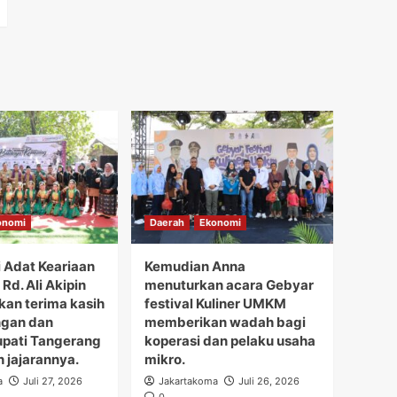
onomi
Daerah
Ekonomi
i Adat Keariaan
Kemudian Anna
Rd. Ali Akipin
menuturkan acara Gebyar
an terima kasih
festival Kuliner UMKM
ngan dan
memberikan wadah bagi
upati Tangerang
koperasi dan pelaku usaha
h jajarannya.
mikro.
a
Juli 27, 2026
Jakartakoma
Juli 26, 2026