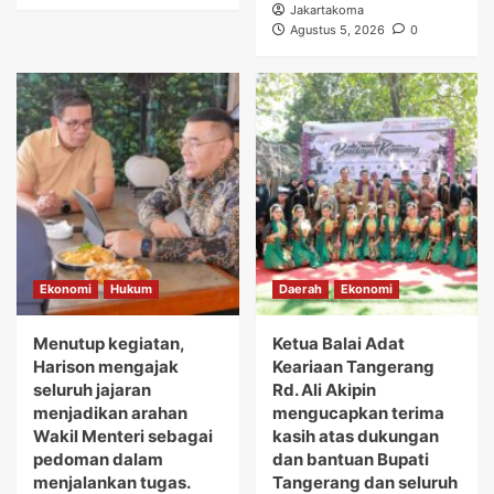
Jakartakoma
Agustus 5, 2026
0
Ekonomi
Hukum
Daerah
Ekonomi
Menutup kegiatan,
Ketua Balai Adat
Harison mengajak
Keariaan Tangerang
seluruh jajaran
Rd. Ali Akipin
menjadikan arahan
mengucapkan terima
Wakil Menteri sebagai
kasih atas dukungan
pedoman dalam
dan bantuan Bupati
menjalankan tugas.
Tangerang dan seluruh