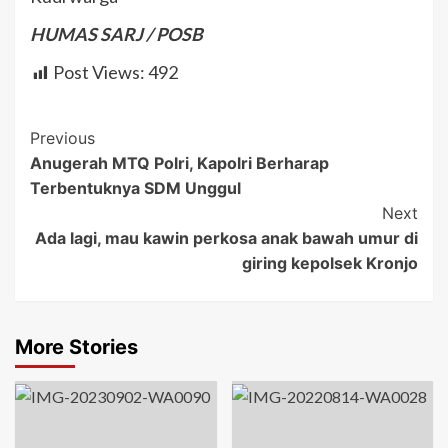
HUMAS SARJ / POSB
Post Views:
492
Post
Previous
Anugerah MTQ Polri, Kapolri Berharap
Navigation
Terbentuknya SDM Unggul
Next
Ada lagi, mau kawin perkosa anak bawah umur di
giring kepolsek Kronjo
More Stories