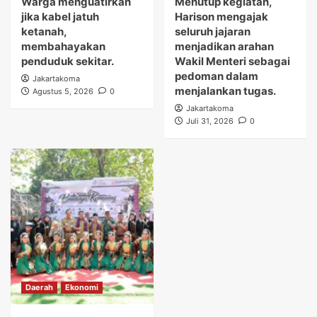
Warga menguatirkan
Menutup kegiatan,
jika kabel jatuh
Harison mengajak
ketanah,
seluruh jajaran
membahayakan
menjadikan arahan
penduduk sekitar.
Wakil Menteri sebagai
pedoman dalam
Jakartakoma
menjalankan tugas.
Agustus 5, 2026
0
Jakartakoma
Juli 31, 2026
0
Daerah
Ekonomi