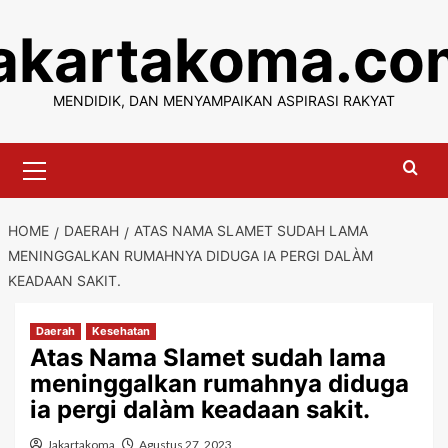
Skip
jakartakoma.co
to
content
MENDIDIK, DAN MENYAMPAIKAN ASPIRASI RAKYAT
Primary
Menu
HOME
DAERAH
ATAS NAMA SLAMET SUDAH LAMA
MENINGGALKAN RUMAHNYA DIDUGA IA PERGI DALÀM
KEADAAN SAKIT.
Daerah
Kesehatan
Atas Nama Slamet sudah lama
meninggalkan rumahnya diduga
ia pergi dalàm keadaan sakit.
Jakartakoma
Agustus 27, 2023