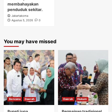
membahayakan
penduduk sekitar.
Jakartakoma
Agustus 5, 2026
0
You may have missed
Bencana
Daerah
Daerah
Hukum
Bupati juga
Permainan tradisional