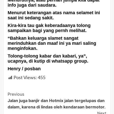
Menurutnya, atau pernah jumpa kita dapat
info juga dari saudara.
Menurut keterangan atas nama selamet ini
saat ini sedang sakit.
Kira-kira tau gak keberadaanya tolong
sampaikan bagi yang pernh melihat.
“Bahkan keluarga slamet sangat
merinduhkan dan maaf ini ya mari saling
menginfokan.
Tolong-tolong kabar dan kabari, ya”,
ucapnya, di kutip di whatsapp group.
Henry / posban
Post Views:
455
Post
Previous
Jalan juga banjir dan Hotmix jalan tergelupas dan
Navigation
dalam, karena di lindas oleh kendaraan bermotor.
Next