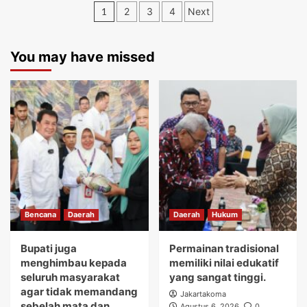
Paginasi
1
2
3
4
Next
pos
You may have missed
Bencana
Daerah
Daerah
Hukum
Bupati juga
Permainan tradisional
menghimbau kepada
memiliki nilai edukatif
seluruh masyarakat
yang sangat tinggi.
agar tidak memandang
Jakartakoma
sebelah mata dan
Agustus 6, 2026
0