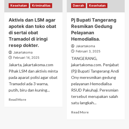
Kesehatan
Kriminalitas
Daerah
Kesehatan
Aktivis dan LSM agar
Pj Bupati Tangerang
apotek dan toko obat
Resmikan Gedung
di sertai obat
Pelayanan
Tramadol di iringi
Hemodialisa.
resep dokter.
Jakartakoma
Februari 3, 2025
Jakartakoma
Februari 14, 2025
TANGERANG,
Jakarta, jakartakoma.com
jakartakoma.com. Penjabat
Pihak LSM dan aktivis minta
(Pj) Bupati Tangerang Andi
pada aparat polisi agar obat
Ony meresmikan gedung
Tramadol ada 3 warna,
pelayanan Hemodialisa
putih, biru dan kuning...
RSUD Pakuhaji. Peresmian
tersebut merupakan salah
Read More
satu langkah...
Read More