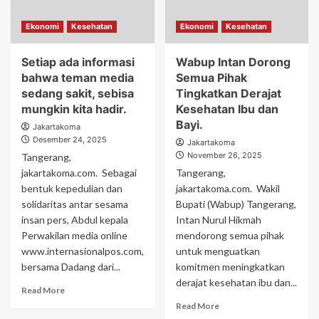
Ekonomi
Kesehatan
Ekonomi
Kesehatan
Setiap ada informasi
Wabup Intan Dorong
bahwa teman media
Semua Pihak
sedang sakit, sebisa
Tingkatkan Derajat
mungkin kita hadir.
Kesehatan Ibu dan
Bayi.
Jakartakoma
Desember 24, 2025
Jakartakoma
November 26, 2025
Tangerang,
jakartakoma.com. Sebagai
Tangerang,
bentuk kepedulian dan
jakartakoma.com. Wakil
solidaritas antar sesama
Bupati (Wabup) Tangerang,
insan pers, Abdul kepala
Intan Nurul Hikmah
Perwakilan media online
mendorong semua pihak
www.internasionalpos.com,
untuk menguatkan
bersama Dadang dari...
komitmen meningkatkan
derajat kesehatan ibu dan...
Read More
Read More