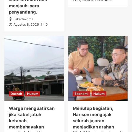
menjauhi para
penyandang.
Jakartakoma
Agustus 8, 2026
0
Daerah
Hukum
Ekonomi
Hukum
Warga menguatirkan
Menutup kegiatan,
jika kabel jatuh
Harison mengajak
ketanah,
seluruh jajaran
membahayakan
menjadikan arahan