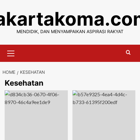
Skip
jakartakoma.co
to
content
MENDIDIK, DAN MENYAMPAIKAN ASPIRASI RAKYAT
Primary
Menu
HOME
KESEHATAN
Kesehatan