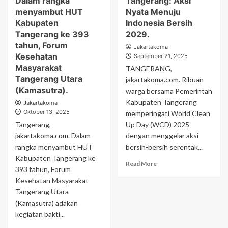
Dalam rangka
Tangerang: Aksi
menyambut HUT
Nyata Menuju
Kabupaten
Indonesia Bersih
Tangerang ke 393
2029.
tahun, Forum
Jakartakoma
Kesehatan
September 21, 2025
Masyarakat
TANGERANG,
Tangerang Utara
jakartakoma.com. Ribuan
(Kamasutra).
warga bersama Pemerintah
Kabupaten Tangerang
Jakartakoma
Oktober 13, 2025
memperingati World Clean
Tangerang,
Up Day (WCD) 2025
jakartakoma.com. Dalam
dengan menggelar aksi
rangka menyambut HUT
bersih-bersih serentak...
Kabupaten Tangerang ke
Read More
393 tahun, Forum
Kesehatan Masyarakat
Tangerang Utara
(Kamasutra) adakan
kegiatan bakti...