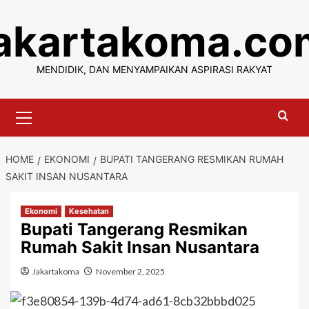
Skip
jakartakoma.co
to
content
MENDIDIK, DAN MENYAMPAIKAN ASPIRASI RAKYAT
Primary
Menu
HOME
EKONOMI
BUPATI TANGERANG RESMIKAN RUMAH
SAKIT INSAN NUSANTARA
Ekonomi
Kesehatan
Bupati Tangerang Resmikan
Rumah Sakit Insan Nusantara
Jakartakoma
November 2, 2025