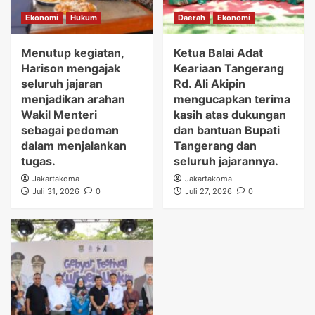
Ekonomi
Hukum
Daerah
Ekonomi
Menutup kegiatan,
Ketua Balai Adat
Harison mengajak
Keariaan Tangerang
seluruh jajaran
Rd. Ali Akipin
menjadikan arahan
mengucapkan terima
Wakil Menteri
kasih atas dukungan
sebagai pedoman
dan bantuan Bupati
dalam menjalankan
Tangerang dan
tugas.
seluruh jajarannya.
Jakartakoma
Jakartakoma
Juli 31, 2026
0
Juli 27, 2026
0