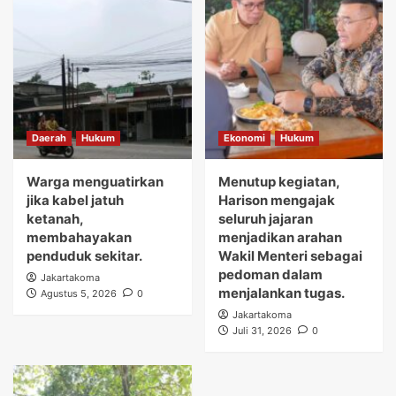
Daerah
Hukum
Ekonomi
Hukum
Warga menguatirkan
Menutup kegiatan,
jika kabel jatuh
Harison mengajak
ketanah,
seluruh jajaran
membahayakan
menjadikan arahan
penduduk sekitar.
Wakil Menteri sebagai
pedoman dalam
Jakartakoma
menjalankan tugas.
Agustus 5, 2026
0
Jakartakoma
Juli 31, 2026
0