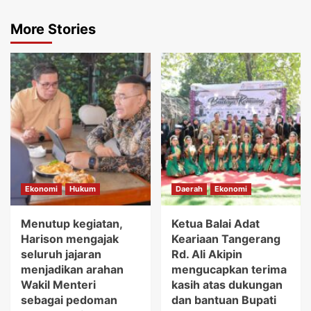
More Stories
Ekonomi
Hukum
Daerah
Ekonomi
Menutup kegiatan,
Ketua Balai Adat
Harison mengajak
Keariaan Tangerang
seluruh jajaran
Rd. Ali Akipin
menjadikan arahan
mengucapkan terima
Wakil Menteri
kasih atas dukungan
sebagai pedoman
dan bantuan Bupati