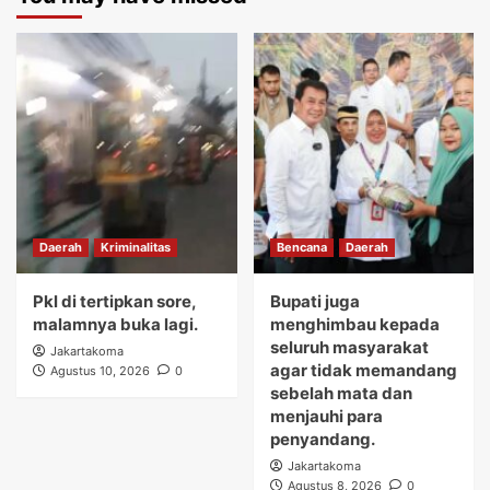
Daerah
Kriminalitas
Bencana
Daerah
Pkl di tertipkan sore,
Bupati juga
malamnya buka lagi.
menghimbau kepada
seluruh masyarakat
Jakartakoma
agar tidak memandang
Agustus 10, 2026
0
sebelah mata dan
menjauhi para
penyandang.
Jakartakoma
Agustus 8, 2026
0