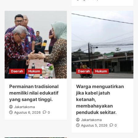
Daerah
Hukum
Daerah
Hukum
Permainan tradisional
Warga menguatirkan
memiliki nilai edukatif
jika kabel jatuh
yang sangat tinggi.
ketanah,
membahayakan
Jakartakoma
penduduk sekitar.
Agustus 6, 2026
0
Jakartakoma
Agustus 5, 2026
0