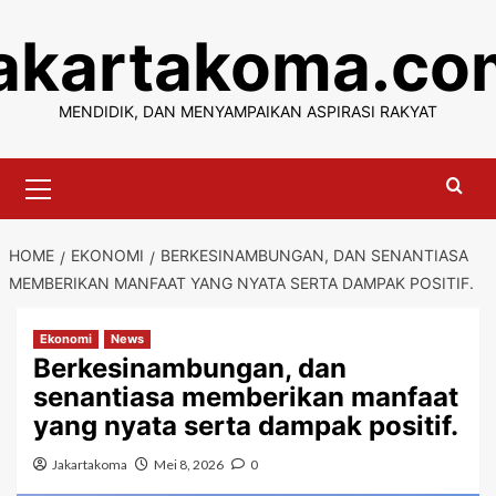
Skip
jakartakoma.co
to
content
MENDIDIK, DAN MENYAMPAIKAN ASPIRASI RAKYAT
Primary
Menu
HOME
EKONOMI
BERKESINAMBUNGAN, DAN SENANTIASA
MEMBERIKAN MANFAAT YANG NYATA SERTA DAMPAK POSITIF.
Ekonomi
News
Berkesinambungan, dan
senantiasa memberikan manfaat
yang nyata serta dampak positif.
Jakartakoma
Mei 8, 2026
0