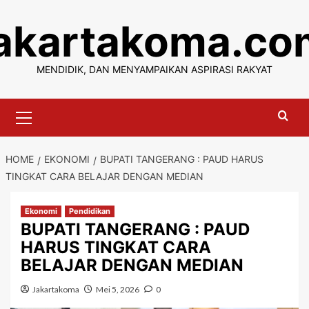
Skip
jakartakoma.co
to
content
MENDIDIK, DAN MENYAMPAIKAN ASPIRASI RAKYAT
Primary
Menu
HOME
EKONOMI
BUPATI TANGERANG : PAUD HARUS
TINGKAT CARA BELAJAR DENGAN MEDIAN
Ekonomi
Pendidikan
BUPATI TANGERANG : PAUD
HARUS TINGKAT CARA
BELAJAR DENGAN MEDIAN
Jakartakoma
Mei 5, 2026
0