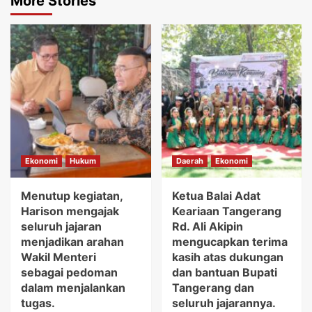
More Stories
Ekonomi
Hukum
Daerah
Ekonomi
Menutup kegiatan,
Ketua Balai Adat
Harison mengajak
Keariaan Tangerang
seluruh jajaran
Rd. Ali Akipin
menjadikan arahan
mengucapkan terima
Wakil Menteri
kasih atas dukungan
sebagai pedoman
dan bantuan Bupati
dalam menjalankan
Tangerang dan
tugas.
seluruh jajarannya.