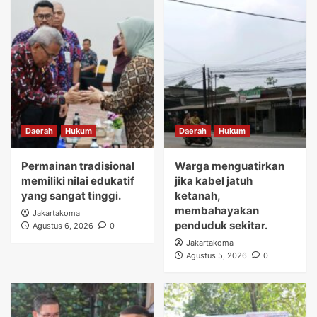
Daerah
Hukum
Daerah
Hukum
Permainan tradisional
Warga menguatirkan
memiliki nilai edukatif
jika kabel jatuh
yang sangat tinggi.
ketanah,
membahayakan
Jakartakoma
penduduk sekitar.
Agustus 6, 2026
0
Jakartakoma
Agustus 5, 2026
0