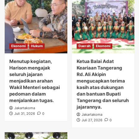
Ekonomi
Hukum
Daerah
Ekonomi
Menutup kegiatan,
Ketua Balai Adat
Harison mengajak
Keariaan Tangerang
seluruh jajaran
Rd. Ali Akipin
menjadikan arahan
mengucapkan terima
Wakil Menteri sebagai
kasih atas dukungan
pedoman dalam
dan bantuan Bupati
menjalankan tugas.
Tangerang dan seluruh
jajarannya.
Jakartakoma
Juli 31, 2026
0
Jakartakoma
Juli 27, 2026
0