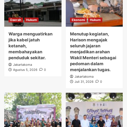
Daerah
Hukum
Ekonomi
Hukum
Warga menguatirkan
Menutup kegiatan,
jika kabel jatuh
Harison mengajak
ketanah,
seluruh jajaran
membahayakan
menjadikan arahan
penduduk sekitar.
Wakil Menteri sebagai
pedoman dalam
Jakartakoma
menjalankan tugas.
Agustus 5, 2026
0
Jakartakoma
Juli 31, 2026
0