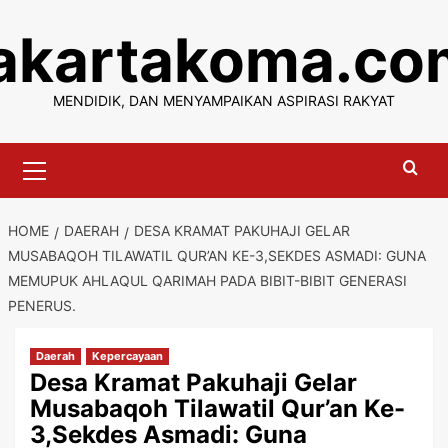
Skip
jakartakoma.co
to
content
MENDIDIK, DAN MENYAMPAIKAN ASPIRASI RAKYAT
Primary
Menu
HOME
DAERAH
DESA KRAMAT PAKUHAJI GELAR
MUSABAQOH TILAWATIL QUR’AN KE-3,SEKDES ASMADI: GUNA
MEMUPUK AHLAQUL QARIMAH PADA BIBIT-BIBIT GENERASI
PENERUS.
Daerah
Kepercayaan
Desa Kramat Pakuhaji Gelar
Musabaqoh Tilawatil Qur’an Ke-
3,Sekdes Asmadi: Guna