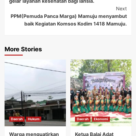
gelar layanan kesehatan bagi lansia.
Next
PPM(Pemuda Panca Marga) Mamuju menyambut
baik Kegiatan Komsos Kodim 1418 Mamuju.
More Stories
Daerah
Hukum
Daerah
Ekonomi
Warga menguatirkan
Ketua Balai Adat