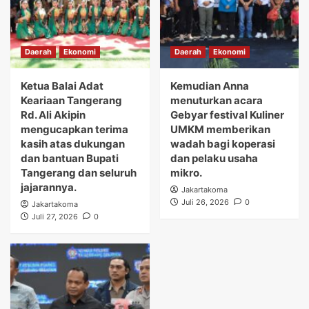
Daerah
Ekonomi
Daerah
Ekonomi
Ketua Balai Adat
Kemudian Anna
Keariaan Tangerang
menuturkan acara
Rd. Ali Akipin
Gebyar festival Kuliner
mengucapkan terima
UMKM memberikan
kasih atas dukungan
wadah bagi koperasi
dan bantuan Bupati
dan pelaku usaha
Tangerang dan seluruh
mikro.
jajarannya.
Jakartakoma
Juli 26, 2026
0
Jakartakoma
Juli 27, 2026
0