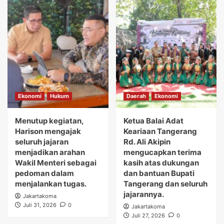
Ekonomi
Hukum
Daerah
Ekonomi
Menutup kegiatan,
Ketua Balai Adat
Harison mengajak
Keariaan Tangerang
seluruh jajaran
Rd. Ali Akipin
menjadikan arahan
mengucapkan terima
Wakil Menteri sebagai
kasih atas dukungan
pedoman dalam
dan bantuan Bupati
menjalankan tugas.
Tangerang dan seluruh
jajarannya.
Jakartakoma
Juli 31, 2026
0
Jakartakoma
Juli 27, 2026
0