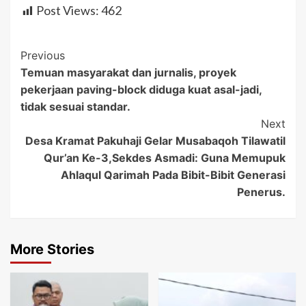
Post Views:
462
Post
Previous
Temuan masyarakat dan jurnalis, proyek
Navigation
pekerjaan paving-block diduga kuat asal-jadi,
tidak sesuai standar.
Next
Desa Kramat Pakuhaji Gelar Musabaqoh Tilawatil
Qur’an Ke-3,Sekdes Asmadi: Guna Memupuk
Ahlaqul Qarimah Pada Bibit-Bibit Generasi
Penerus.
More Stories