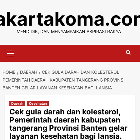
Skip
jakartakoma.co
to
content
MENDIDIK, DAN MENYAMPAIKAN ASPIRASI RAKYAT
Primary
Menu
HOME
DAERAH
CEK GULA DARAH DAN KOLESTEROL,
PEMERINTAH DAERAH KABUPATEN TANGERANG PROVINSI
BANTEN GELAR LAYANAN KESEHATAN BAGI LANSIA.
Daerah
Kesehatan
Cek gula darah dan kolesterol,
Pemerintah daerah kabupaten
tangerang Provinsi Banten gelar
layanan kesehatan bagi lansia.