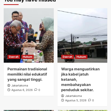
Daerah
Hukum
Daerah
Hukum
Permainan tradisional
Warga menguatirkan
memiliki nilai edukatif
jika kabel jatuh
yang sangat tinggi.
ketanah,
membahayakan
Jakartakoma
penduduk sekitar.
Agustus 6, 2026
0
Jakartakoma
Agustus 5, 2026
0