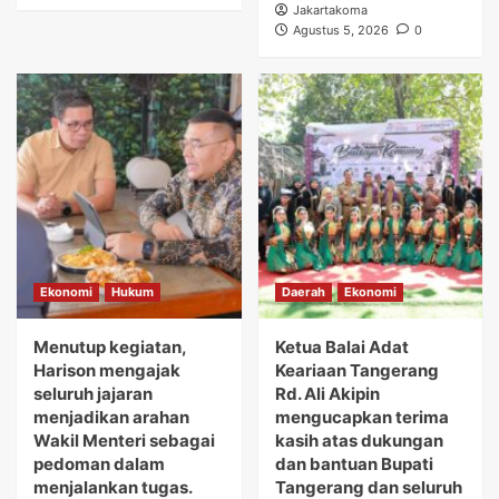
Jakartakoma
Agustus 5, 2026
0
Ekonomi
Hukum
Daerah
Ekonomi
Menutup kegiatan,
Ketua Balai Adat
Harison mengajak
Keariaan Tangerang
seluruh jajaran
Rd. Ali Akipin
menjadikan arahan
mengucapkan terima
Wakil Menteri sebagai
kasih atas dukungan
pedoman dalam
dan bantuan Bupati
menjalankan tugas.
Tangerang dan seluruh