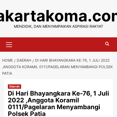
Skip
jakartakoma.co
to
content
MENDIDIK, DAN MENYAMPAIKAN ASPIRASI RAKYAT
Primary
Menu
HOME
DAERAH
DI HARI BHAYANGKARA KE-76, 1 JULI 2022
,ANGGOTA KORAMIL 0111/PAGELARAN MENYAMBANGI POLSEK
PATIA
Daerah
Di Hari Bhayangkara Ke-76, 1 Juli
2022 ,Anggota Koramil
0111/Pagelaran Menyambangi
Polsek Patia