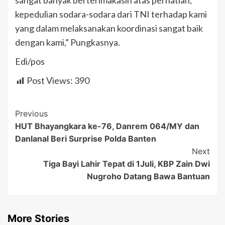
sangat banyak berterimakasih atas perhatian,
kepedulian sodara-sodara dari TNI terhadap kami
yang dalam melaksanakan koordinasi sangat baik
dengan kami,” Pungkasnya.
Edi/pos
Post Views:
390
Post
Previous
HUT Bhayangkara ke-76, Danrem 064/MY dan
Navigation
Danlanal Beri Surprise Polda Banten
Next
Tiga Bayi Lahir Tepat di 1Juli, KBP Zain Dwi
Nugroho Datang Bawa Bantuan
More Stories