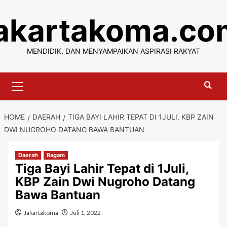
Skip
jakartakoma.co
to
content
MENDIDIK, DAN MENYAMPAIKAN ASPIRASI RAKYAT
Primary
Menu
HOME
DAERAH
TIGA BAYI LAHIR TEPAT DI 1JULI, KBP ZAIN
DWI NUGROHO DATANG BAWA BANTUAN
Daerah
Ragam
Tiga Bayi Lahir Tepat di 1Juli,
KBP Zain Dwi Nugroho Datang
Bawa Bantuan
Jakartakoma
Juli 1, 2022