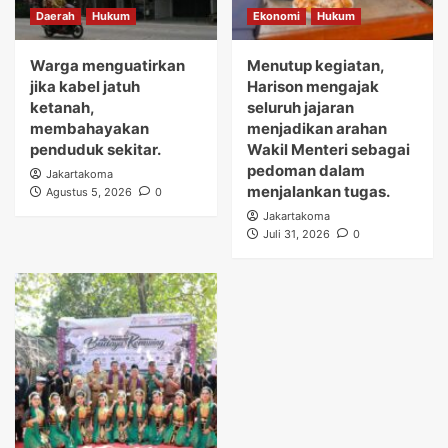
Daerah
Hukum
Ekonomi
Hukum
Warga menguatirkan
Menutup kegiatan,
jika kabel jatuh
Harison mengajak
ketanah,
seluruh jajaran
membahayakan
menjadikan arahan
penduduk sekitar.
Wakil Menteri sebagai
pedoman dalam
Jakartakoma
menjalankan tugas.
Agustus 5, 2026
0
Jakartakoma
Juli 31, 2026
0