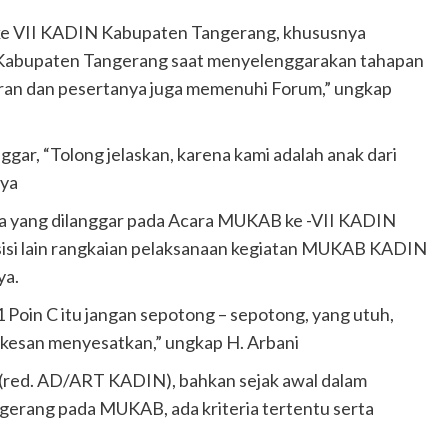
ke VII KADIN Kabupaten Tangerang, khususnya
Kabupaten Tangerang saat menyelenggarakan tahapan
ran dan pesertanya juga memenuhi Forum,” ungkap
ggar, “Tolong jelaskan, karena kami adalah anak dari
nya
na yang dilanggar pada Acara MUKAB ke -VII KADIN
isi lain rangkaian pelaksanaan kegiatan MUKAB KADIN
ya.
1 Poin C itu jangan sepotong – sepotong, yang utuh,
terkesan menyesatkan,” ungkap H. Arbani
ya.(red. AD/ART KADIN), bahkan sejak awal dalam
erang pada MUKAB, ada kriteria tertentu serta