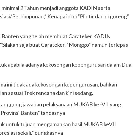
a, minimal 2 Tahun menjadi anggota KADIN serta
i/Perhimpunan,” Kenapa ini di “Plintir dan di goreng”
nsi Banten yang telah membuat Carateker KADIN
Silakan saja buat Carateker, “Monggo” namun terlepas
entuk apabila adanya kekosongan kepengurusan dalam Dua
 ini tidak ada kekosongan kepengurusan, bahkan
n sesuai Trek rencana dan kini sedang.
tanggung jawaban pelaksanaan MUKAB ke -VII yang
 Provinsi Banten” tandasnya
ntuk untuk tujuan mengamankan hasil MUKAB keVII
resiasi sekali,” pungkasnya