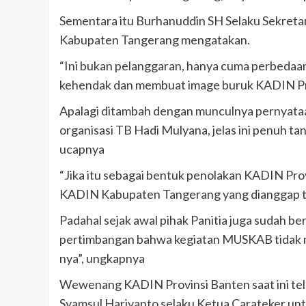
Sementara itu Burhanuddin SH Selaku Sekret
Kabupaten Tangerang mengatakan.
“Ini bukan pelanggaran, hanya cuma perbedaa
kehendak dan membuat image buruk KADIN Pro
Apalagi ditambah dengan munculnya pernyata
organisasi TB Hadi Mulyana, jelas ini penuh 
ucapnya
“Jika itu sebagai bentuk penolakan KADIN Pro
KADIN Kabupaten Tangerang yang dianggap t
Padahal sejak awal pihak Panitia juga sudah ber
pertimbangan bahwa kegiatan MUSKAB tidak mu
nya”, ungkapnya
Wewenang KADIN Provinsi Banten saat ini te
Syamsul Hariyanto selaku Ketua Carateker u