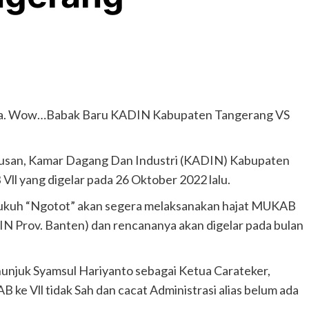
 pula. Wow…Babak Baru KADIN Kabupaten Tangerang VS
san, Kamar Dagang Dan Industri (KADIN) Kabupaten
Vll yang digelar pada 26 Oktober 2022 lalu.
ukuh “Ngotot” akan segera melaksanakan hajat MUKAB
N Prov. Banten) dan rencananya akan digelar pada bulan
unjuk Syamsul Hariyanto sebagai Ketua Carateker,
e Vll tidak Sah dan cacat Administrasi alias belum ada