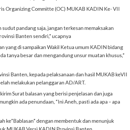
aris Organizing Committe (OC) MUKAB KADIN Ke- VII
n sudut pandang saja, jangan terkesan memaksakan
vinsi Banten sendiri,” ucapnya
an yang di sampaikan Wakil Ketua umum KADIN bidang
tanda tanya besar dan mengandung unsur muatan khusus,”
vinsi Banten, kepada pelaksanaan dan hasil MUKAB keVII
elah melakukan pelanggaran AD/ART.
kirim Surat balasan yang berisi penjelasan dan juga
ngkin ada penundaan, “Ini Aneh, pasti ada apa – apa
lah ke”Bablasan” dengan membentuk dan menunjuk
ntuk MUKAB Versi KADIN Provinsi Banten.