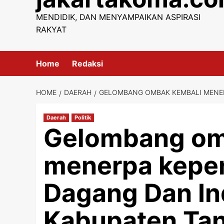
content
MENDIDIK, DAN MENYAMPAIKAN ASPIRASI
RAKYAT
Home
Redaksi
HOME
DAERAH
GELOMBANG OMBAK KEMBALI MENER
Daerah
Politik
Gelombang om
menerpa kepe
Dagang Dan In
Kabupaten Ta