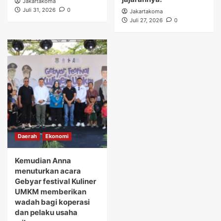
Jakartakoma
Juli 31, 2026
0
Jakartakoma
Juli 27, 2026
0
Daerah
Ekonomi
Kemudian Anna
menuturkan acara
Gebyar festival Kuliner
UMKM memberikan
wadah bagi koperasi
dan pelaku usaha