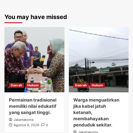
You may have missed
Daerah
Hukum
Daerah
Hukum
Permainan tradisional
Warga menguatirkan
memiliki nilai edukatif
jika kabel jatuh
yang sangat tinggi.
ketanah,
membahayakan
Jakartakoma
penduduk sekitar.
Agustus 6, 2026
0
Jakartakoma