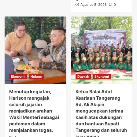
Agustus 5, 2026
0
Ekonomi
Hukum
Daerah
Ekonomi
Menutup kegiatan,
Ketua Balai Adat
Harison mengajak
Keariaan Tangerang
seluruh jajaran
Rd. Ali Akipin
menjadikan arahan
mengucapkan terima
Wakil Menteri sebagai
kasih atas dukungan
pedoman dalam
dan bantuan Bupati
menjalankan tugas.
Tangerang dan seluruh
jajarannya.