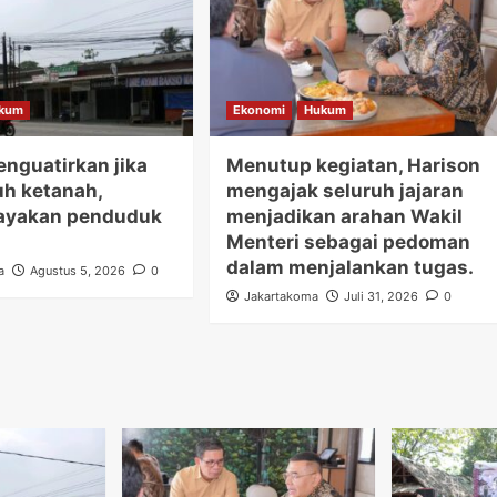
kum
Ekonomi
Hukum
nguatirkan jika
Menutup kegiatan, Harison
uh ketanah,
mengajak seluruh jajaran
yakan penduduk
menjadikan arahan Wakil
Menteri sebagai pedoman
dalam menjalankan tugas.
a
Agustus 5, 2026
0
Jakartakoma
Juli 31, 2026
0