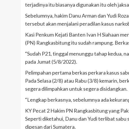
terjadinya itu biasanya digunakan itu oleh jaksa
Sebelumnya, hakim Danu Arman dan Yudi Rozadi
tersebut akan menjalani peradilan kasus narko
Kasi Penkum Kejati Banten Ivan H Siahaan me
(PN) Rangkasbitung itu sudah rampung. Berkas 
“Sudah P21, tinggal menunggu tahap kedua, nan
pada Jumat (5/8/2022).
Pelimpahan pertama berkas perkara kasus sabu
Pada Selasa (2/8) atau Rabu (3/8) kemarin, be
segera dilimpahkan untuk segera disidangkan.
“Lengkap berkasnya, sebelumnya ada kekurangan f
KY Pecat 2 Hakim PN Rangkasbitung yang Pak
Seperti diketahui, Danu dan Yudi terlibat sabu s
dipesan dari Sumatera.