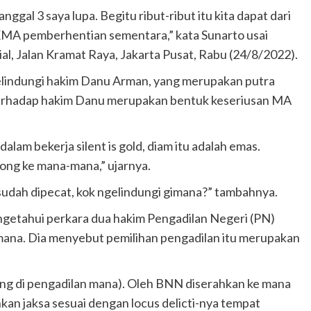
nggal 3 saya lupa. Begitu ribut-ribut itu kita dapat dari
K KMA pemberhentian sementara,” kata Sunarto usai
al, Jalan Kramat Raya, Jakarta Pusat, Rabu (24/8/2022).
indungi hakim Danu Arman, yang merupakan putra
erhadap hakim Danu merupakan bentuk keseriusan MA
alam bekerja silent is gold, diam itu adalah emas.
ong ke mana-mana,” ujarnya.
sudah dipecat, kok ngelindungi gimana?” tambahnya.
engetahui perkara dua hakim Pengadilan Negeri (PN)
 mana. Dia menyebut pemilihan pengadilan itu merupakan
dang di pengadilan mana). Oleh BNN diserahkan ke mana
kan jaksa sesuai dengan locus delicti-nya tempat