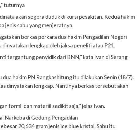
,” tuturnya
nata akan segera duduk di kursi pesakitan. Kedua hakim
ba jenis sabu yang menjeratnya.
ngatakan berkas perkara dua hakim Pengadilan Negeri
dinyatakan lengkap oleh jaksa peneliti atau P21.
ti tergantung penyidik dari BNN,” kata Ivan di Serang
 dua hakim PN Rangkasbitung itu dilakukan Senin (18/7).
rkas dinyatakan lengkap. Nantinya berkas tersebut akan
ormil dan materiil sedikit saja,” jelas Ivan.
ai Narkoba di Gedung Pengadilan
ebesar 20,634 gram jenis ice blue kristal. Sabu itu