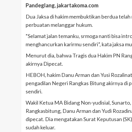
Pandeglang, jakartakoma.com
Dua Jaksa di hakim membuktikan berdua tela
perbuatan melanggar hukum.
“Selamat jalan temanku, srmoga nanti bisa intro
menghancurkan karirmu sendiri”, kata jaksa 
Menurut dia, bahwa Tragis dua Hakim PN Ran
akirnya Dipecat.
HEBOH, hakim Danu Arman dan Yusi Rozalinata 
pengadilan Negeri Rangkas Bitung akirnya di pe
sendiri.
Wakil Ketua MA Bidang Non-yudisial, Sunarto,
Rangkasbitung, Danu Arman dan Yudi Rozadina
dipecat. Dia mengatakan Surat Keputusan (S
sudah keluar.