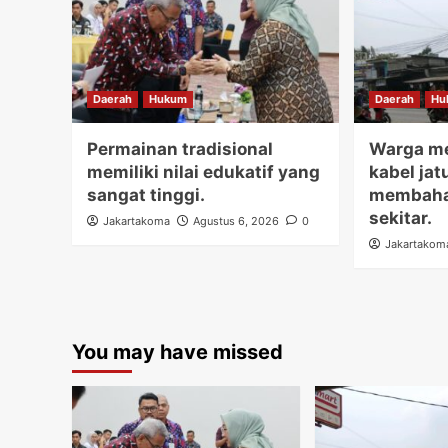
Daerah
Hukum
Daerah
Hu
Permainan tradisional
Warga me
memiliki nilai edukatif yang
kabel jat
sangat tinggi.
membaha
sekitar.
Jakartakoma
Agustus 6, 2026
0
Jakartakom
You may have missed