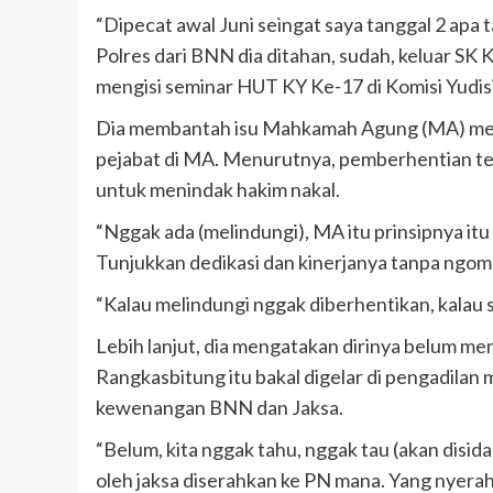
“Dipecat awal Juni seingat saya tanggal 2 apa ta
Polres dari BNN dia ditahan, sudah, keluar S
mengisi seminar HUT KY Ke-17 di Komisi Yudisi
Dia membantah isu Mahkamah Agung (MA) mel
pejabat di MA. Menurutnya, pemberhentian t
untuk menindak hakim nakal.
“Nggak ada (melindungi), MA itu prinsipnya itu d
Tunjukkan dedikasi dan kinerjanya tanpa ngom
“Kalau melindungi nggak diberhentikan, kalau 
Lebih lanjut, dia mengatakan dirinya belum m
Rangkasbitung itu bakal digelar di pengadilan
kewenangan BNN dan Jaksa.
“Belum, kita nggak tahu, nggak tau (akan disi
oleh jaksa diserahkan ke PN mana. Yang nyerah