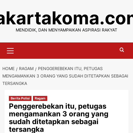
Skip
jakartakoma.co
to
content
MENDIDIK, DAN MENYAMPAIKAN ASPIRASI RAKYAT
Primary
Menu
HOME
RAGAM
PENGGEREBEKAN ITU, PETUGAS
MENGAMANKAN 3 ORANG YANG SUDAH DITETAPKAN SEBAGAI
TERSANGKA
Berita Polisi
Ragam
Penggerebekan itu, petugas
mengamankan 3 orang yang
sudah ditetapkan sebagai
tersangka