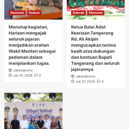
Ekonomi
Hukum
Daerah
Ekonomi
Menutup kegiatan,
Ketua Balai Adat
Harison mengajak
Keariaan Tangerang
seluruh jajaran
Rd. Ali Akipin
menjadikan arahan
mengucapkan terima
Wakil Menteri sebagai
kasih atas dukungan
pedoman dalam
dan bantuan Bupati
menjalankan tugas.
Tangerang dan seluruh
jajarannya.
Jakartakoma
Juli 31, 2026
0
Jakartakoma
Juli 27, 2026
0