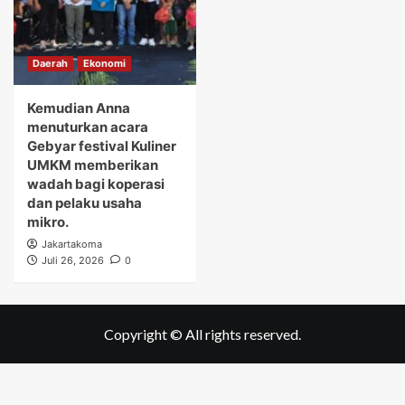
Daerah
Ekonomi
Kemudian Anna
menuturkan acara
Gebyar festival Kuliner
UMKM memberikan
wadah bagi koperasi
dan pelaku usaha
mikro.
Jakartakoma
Juli 26, 2026
0
Copyright © All rights reserved.