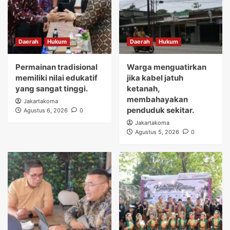
Daerah
Hukum
Daerah
Hukum
Permainan tradisional
Warga menguatirkan
memiliki nilai edukatif
jika kabel jatuh
yang sangat tinggi.
ketanah,
membahayakan
Jakartakoma
penduduk sekitar.
Agustus 6, 2026
0
Jakartakoma
Agustus 5, 2026
0