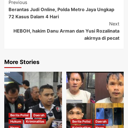
Post
Previous
Berantas Judi Online, Polda Metro Jaya Ungkap
Navigation
72 Kasus Dalam 4 Hari
Next
HEBOH, hakim Danu Arman dan Yusi Rozalinata
akirnya di pecat
More Stories
Berita Polisi
Daerah
Hukum
Kriminalitas
Berita Polisi
Daerah
News
Kriminalitas
News