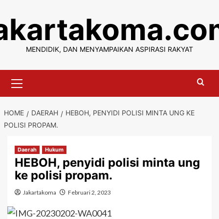
Skip
jakartakoma.co
to
content
MENDIDIK, DAN MENYAMPAIKAN ASPIRASI RAKYAT
Primary
Menu
HOME
DAERAH
HEBOH, PENYIDI POLISI MINTA UNG KE
POLISI PROPAM.
Daerah
Hukum
HEBOH, penyidi polisi minta ung
ke polisi propam.
Jakartakoma
Februari 2, 2023