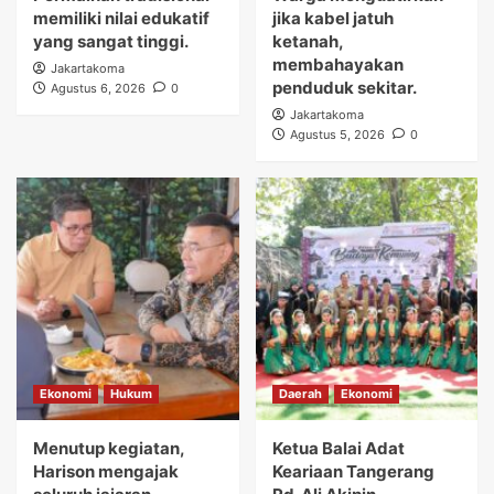
memiliki nilai edukatif
jika kabel jatuh
yang sangat tinggi.
ketanah,
membahayakan
Jakartakoma
penduduk sekitar.
Agustus 6, 2026
0
Jakartakoma
Agustus 5, 2026
0
Ekonomi
Hukum
Daerah
Ekonomi
Menutup kegiatan,
Ketua Balai Adat
Harison mengajak
Keariaan Tangerang