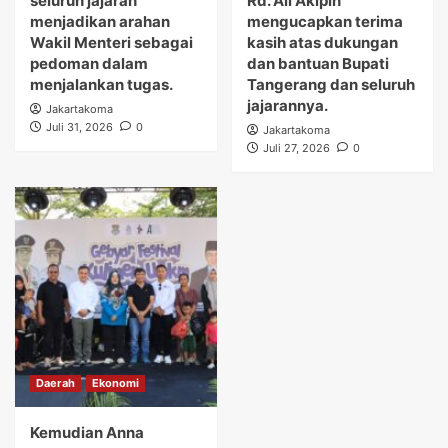
seluruh jajaran
Rd. Ali Akipin
menjadikan arahan
mengucapkan terima
Wakil Menteri sebagai
kasih atas dukungan
pedoman dalam
dan bantuan Bupati
menjalankan tugas.
Tangerang dan seluruh
jajarannya.
Jakartakoma
Juli 31, 2026
0
Jakartakoma
Juli 27, 2026
0
Daerah
Ekonomi
Kemudian Anna