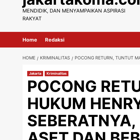
content
MENDIDIK, DAN MENYAMPAIKAN ASPIRASI
RAKYAT
Home
Redaksi
HOME
KRIMINALITAS
POCONG RETURN, TUNTUT MA
Jakarta
Kriminalitas
POCONG RETU
HUKUM HENRY
SEBERATNYA,
ASET DAN BE