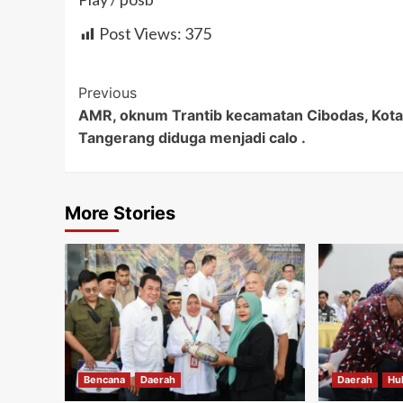
Post Views:
375
Post
Previous
AMR, oknum Trantib kecamatan Cibodas, Kota
Navigation
Tangerang diduga menjadi calo .
More Stories
Bencana
Daerah
Daerah
Hu