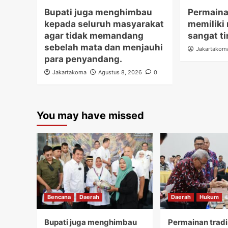
Bupati juga menghimbau
Permaina
kepada seluruh masyarakat
memiliki 
agar tidak memandang
sangat ti
sebelah mata dan menjauhi
Jakartakom
para penyandang.
Jakartakoma
Agustus 8, 2026
0
You may have missed
Bencana
Daerah
Daerah
Hukum
Bupati juga menghimbau
Permainan tradi