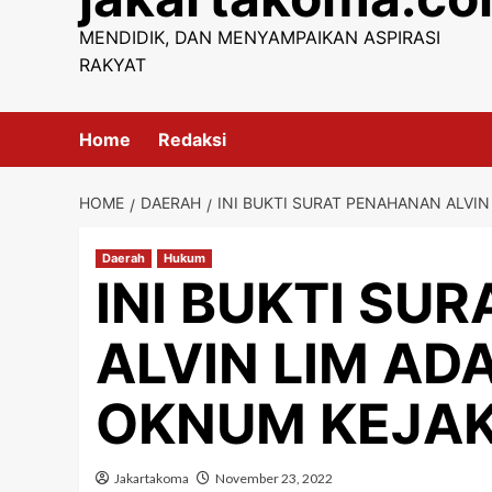
content
MENDIDIK, DAN MENYAMPAIKAN ASPIRASI
RAKYAT
Home
Redaksi
HOME
DAERAH
INI BUKTI SURAT PENAHANAN ALVI
Daerah
Hukum
INI BUKTI SU
ALVIN LIM A
OKNUM KEJA
Jakartakoma
November 23, 2022