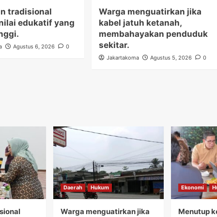
n tradisional
Warga menguatirkan jika
nilai edukatif yang
kabel jatuh ketanah,
nggi.
membahayakan penduduk
sekitar.
a
Agustus 6, 2026
0
Jakartakoma
Agustus 5, 2026
0
Daerah
Hukum
Ekonomi
H
sional
Warga menguatirkan jika
Menutup ke