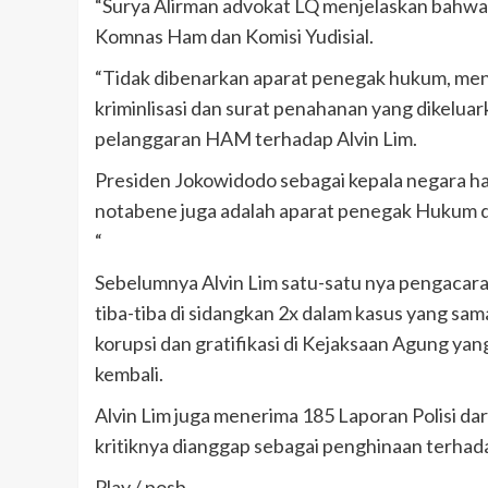
“Surya Alirman advokat LQ menjelaskan bahwa
Komnas Ham dan Komisi Yudisial.
“Tidak dibenarkan aparat penegak hukum, men
kriminlisasi dan surat penahanan yang dikelua
pelanggaran HAM terhadap Alvin Lim.
Presiden Jokowidodo sebagai kepala negara ha
notabene juga adalah aparat penegak Hukum di
“
Sebelumnya Alvin Lim satu-satu nya pengacar
tiba-tiba di sidangkan 2x dalam kasus yang s
korupsi dan gratifikasi di Kejaksaan Agung yan
kembali.
Alvin Lim juga menerima 185 Laporan Polisi dar
kritiknya dianggap sebagai penghinaan terhada
Play / posb