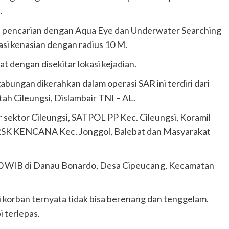
.
n pencarian dengan Aqua Eye dan Underwater Searching
asi kenasian dengan radius 10 M.
t dengan disekitar lokasi kejadian.
bungan dikerahkan dalam operasi SAR ini terdiri dari
ah Cileungsi, Dislambair TNI – AL.
sektor Cileungsi, SATPOL PP Kec. Cileungsi, Koramil
, RSK KENCANA Kec. Jonggol, Balebat dan Masyarakat
5.00 WIB di Danau Bonardo, Desa Cipeucang, Kecamatan
korban ternyata tidak bisa berenang dan tenggelam.
 terlepas.