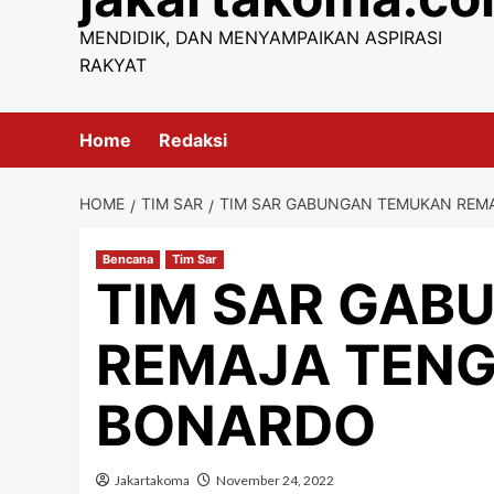
content
MENDIDIK, DAN MENYAMPAIKAN ASPIRASI
RAKYAT
Home
Redaksi
HOME
TIM SAR
TIM SAR GABUNGAN TEMUKAN REM
Bencana
Tim Sar
TIM SAR GAB
REMAJA TENG
BONARDO
Jakartakoma
November 24, 2022