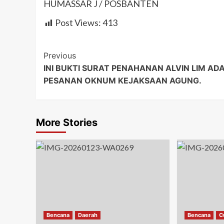
HUMASSAR J / POSBANTEN
Post Views:
413
Post
Previous
INI BUKTI SURAT PENAHANAN ALVIN LIM AD
Navigation
PESANAN OKNUM KEJAKSAAN AGUNG.
More Stories
Bencana
Daerah
Bencana
C