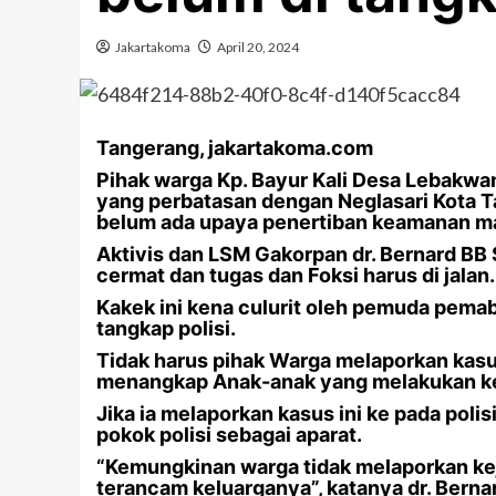
Jakartakoma
April 20, 2024
Tangerang, jakartakoma.com
Pihak warga Kp. Bayur Kali Desa Lebakwan
yang perbatasan dengan Neglasari Kota T
belum ada upaya penertiban keamanan ma
Aktivis dan LSM Gakorpan dr. Bernard BB S
cermat dan tugas dan Foksi harus di jalan.
Kakek ini kena culurit oleh pemuda pemab
tangkap polisi.
Tidak harus pihak Warga melaporkan kasus ba
menangkap Anak-anak yang melakukan ke
Jika ia melaporkan kasus ini ke pada polisi 
pokok polisi sebagai aparat.
“Kemungkinan warga tidak melaporkan keja
terancam keluarganya”, katanya dr. Berna