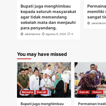
Bupati juga menghimbau
Permaina
kepada seluruh masyarakat
memiliki 
agar tidak memandang
sangat ti
sebelah mata dan menjauhi
Jakartakom
para penyandang.
Jakartakoma
Agustus 8, 2026
0
You may have missed
Bencana
Daerah
Daerah
Hukum
Bupati juga menghimbau
Permainan tradi