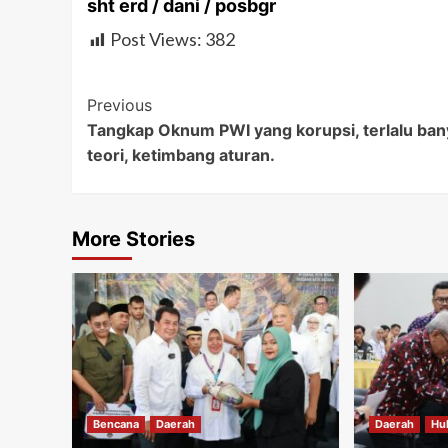
sht erd / dani / posbgr
Post Views:
382
Post
Previous
Tangkap Oknum PWI yang korupsi, terlalu ban
Navigation
teori, ketimbang aturan.
More Stories
Bencana
Daerah
Daerah
Hu