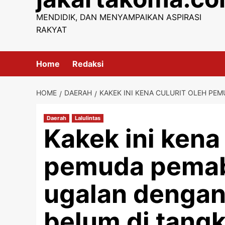
content
MENDIDIK, DAN MENYAMPAIKAN ASPIRASI
RAKYAT
Home
Redaksi
HOME
DAERAH
KAKEK INI KENA CULURIT OLEH PE
Daerah
Lalulintas
Kakek ini kena 
pemuda pemab
ugalan dengan 
belum di tangk