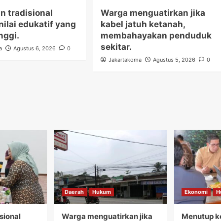
n tradisional
Warga menguatirkan jika
nilai edukatif yang
kabel jatuh ketanah,
nggi.
membahayakan penduduk
sekitar.
a
Agustus 6, 2026
0
Jakartakoma
Agustus 5, 2026
0
Daerah
Hukum
Ekonomi
H
sional
Warga menguatirkan jika
Menutup ke