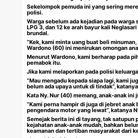
Sekelompok pemuda ini yang sering meres
polisi.
Warga sebelum ada kejadian pada warga s
LPG 3, dan 12 ke arah bayur kali Neglasa
brundal.
“Kek, kami minta uang buat beli minuman, k
Wardono (60) ini menirukan omongan anak
Menurut Wardono, kami berharap pada piha
pemabok itu.
Jika kami melaporkan pada polisi keluarg
“Mau mengadu kepada siapa lagi, kami j
belum ada upaya untuk di tindak”, katan
Kata Ny. Nur (40) memang, anak-anak ini j
“Kami perna hampir di juga di jebret anak
pengendara motor yang lewat”, katanya N
Semejak berita ini di tayang, tak satupun 
kejahatan anak-anak mudah, bahkan belu
keamanan dan tertiban masyarakat dari k