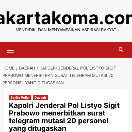
Skip
jakartakoma.co
to
content
MENDIDIK, DAN MENYAMPAIKAN ASPIRASI RAKYAT
Primary
Menu
HOME
DAERAH
KAPOLRI JENDERAL POL LISTYO SIGIT
PRABOWO MENERBITKAN SURAT TELEGRAM MUTASI 20
PERSONEL YANG DITUGASKAN
Berita Polisi
Daerah
Kapolri Jenderal Pol Listyo Sigit
Prabowo menerbitkan surat
telegram mutasi 20 personel
yang ditugaskan