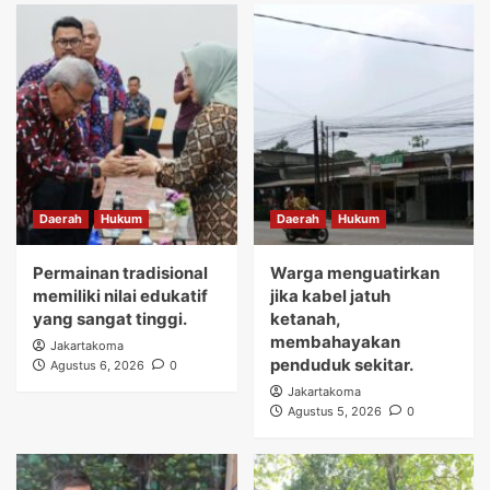
Daerah
Hukum
Daerah
Hukum
Permainan tradisional
Warga menguatirkan
memiliki nilai edukatif
jika kabel jatuh
yang sangat tinggi.
ketanah,
membahayakan
Jakartakoma
penduduk sekitar.
Agustus 6, 2026
0
Jakartakoma
Agustus 5, 2026
0