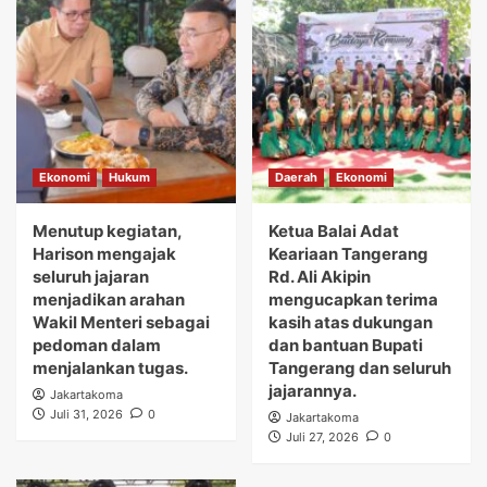
Ekonomi
Hukum
Daerah
Ekonomi
Menutup kegiatan,
Ketua Balai Adat
Harison mengajak
Keariaan Tangerang
seluruh jajaran
Rd. Ali Akipin
menjadikan arahan
mengucapkan terima
Wakil Menteri sebagai
kasih atas dukungan
pedoman dalam
dan bantuan Bupati
menjalankan tugas.
Tangerang dan seluruh
jajarannya.
Jakartakoma
Juli 31, 2026
0
Jakartakoma
Juli 27, 2026
0