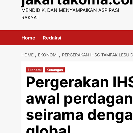
content
MENDIDIK, DAN MENYAMPAIKAN ASPIRASI
RAKYAT
Home
Redaksi
HOME
EKONOMI
PERGERAKAN IHSG TAMPAK LESU 
Ekonomi
Keuangan
Pergerakan IH
awal perdagan
seirama denga
global