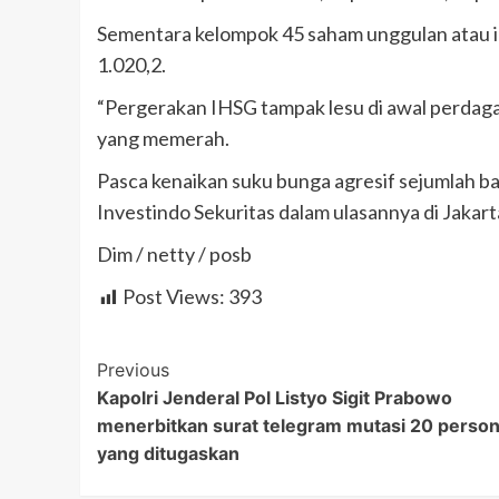
Sementara kelompok 45 saham unggulan atau in
1.020,2.
“Pergerakan IHSG tampak lesu di awal perdaga
yang memerah.
Pasca kenaikan suku bunga agresif sejumlah ban
Investindo Sekuritas dalam ulasannya di Jakarta
Dim / netty / posb
Post Views:
393
Post
Previous
Kapolri Jenderal Pol Listyo Sigit Prabowo
Navigation
menerbitkan surat telegram mutasi 20 person
yang ditugaskan