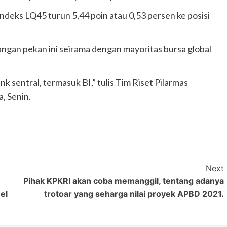
deks LQ45 turun 5,44 poin atau 0,53 persen ke posisi
ngan pekan ini seirama dengan mayoritas bursa global
k sentral, termasuk BI,” tulis Tim Riset Pilarmas
, Senin.
Next
Pihak KPKRI akan coba memanggil, tentang adanya
el
trotoar yang seharga nilai proyek APBD 2021.