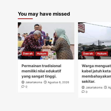
You may have missed
Daerah
Hukum
Daerah
Hukum
Permainan tradisional
Warga menguati
memiliki nilai edukatif
kabel jatuh ket
yang sangat tinggi.
membahayakan
sekitar.
Jakartakoma
Agustus 6, 2026
0
Jakartakoma
Ag
0