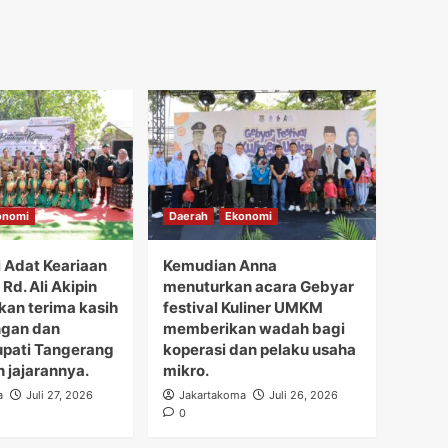
onomi
Daerah
Ekonomi
i Adat Keariaan
Kemudian Anna
Rd. Ali Akipin
menuturkan acara Gebyar
an terima kasih
festival Kuliner UMKM
ngan dan
memberikan wadah bagi
upati Tangerang
koperasi dan pelaku usaha
h jajarannya.
mikro.
a
Juli 27, 2026
Jakartakoma
Juli 26, 2026
0