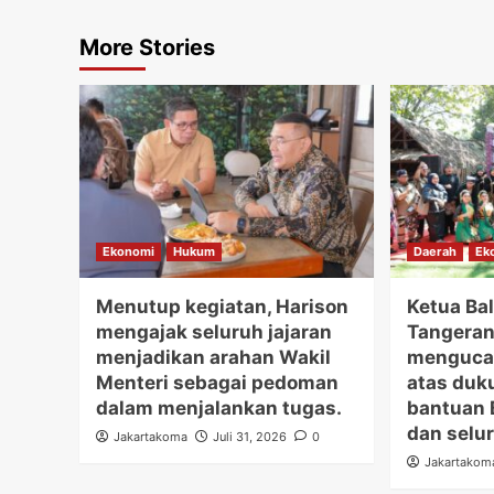
More Stories
Ekonomi
Hukum
Daerah
Ek
Menutup kegiatan, Harison
Ketua Bal
mengajak seluruh jajaran
Tangerang
menjadikan arahan Wakil
mengucap
Menteri sebagai pedoman
atas duk
dalam menjalankan tugas.
bantuan 
dan selur
Jakartakoma
Juli 31, 2026
0
Jakartakom