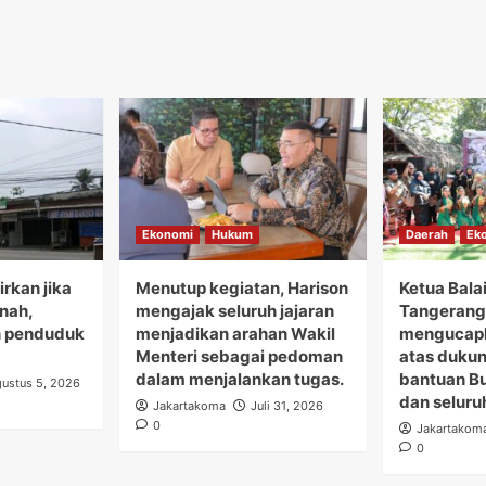
Ekonomi
Hukum
Daerah
Ek
rkan jika
Menutup kegiatan, Harison
Ketua Bala
anah,
mengajak seluruh jajaran
Tangerang 
 penduduk
menjadikan arahan Wakil
mengucapk
Menteri sebagai pedoman
atas duku
dalam menjalankan tugas.
bantuan B
ustus 5, 2026
dan seluru
Jakartakoma
Juli 31, 2026
0
Jakartakom
0