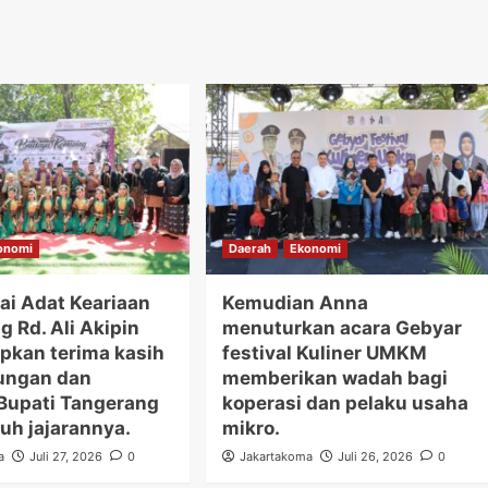
onomi
Daerah
Ekonomi
ai Adat Keariaan
Kemudian Anna
 Rd. Ali Akipin
menuturkan acara Gebyar
kan terima kasih
festival Kuliner UMKM
ungan dan
memberikan wadah bagi
Bupati Tangerang
koperasi dan pelaku usaha
uh jajarannya.
mikro.
a
Juli 27, 2026
0
Jakartakoma
Juli 26, 2026
0