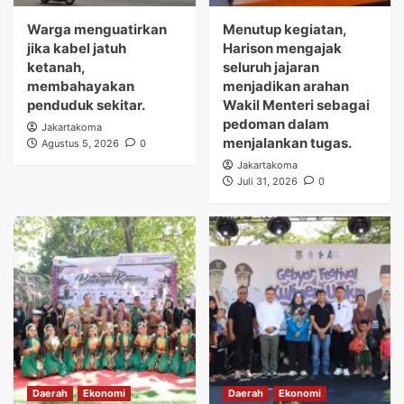
Warga menguatirkan
Menutup kegiatan,
jika kabel jatuh
Harison mengajak
ketanah,
seluruh jajaran
membahayakan
menjadikan arahan
penduduk sekitar.
Wakil Menteri sebagai
pedoman dalam
Jakartakoma
menjalankan tugas.
Agustus 5, 2026
0
Jakartakoma
Juli 31, 2026
0
Daerah
Ekonomi
Daerah
Ekonomi