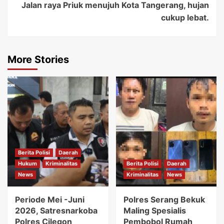
Jalan raya Priuk menujuh Kota Tangerang, hujan
cukup lebat.
More Stories
Berita Polisi
Daerah
Hukum
Kriminalitas
Berita Polisi
Daerah
News
Kriminalitas
News
Periode Mei -Juni
Polres Serang Bekuk
2026, Satresnarkoba
Maling Spesialis
Polres Cilegon
Pembobol Rumah