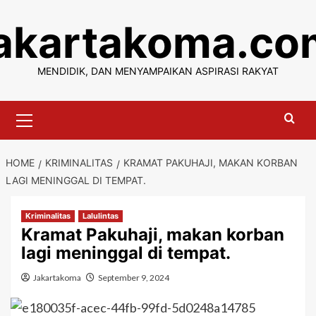
Skip
jakartakoma.co
to
content
MENDIDIK, DAN MENYAMPAIKAN ASPIRASI RAKYAT
Primary
Menu
HOME
KRIMINALITAS
KRAMAT PAKUHAJI, MAKAN KORBAN
LAGI MENINGGAL DI TEMPAT.
Kriminalitas
Lalulintas
Kramat Pakuhaji, makan korban
lagi meninggal di tempat.
Jakartakoma
September 9, 2024