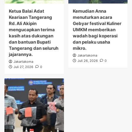
Ketua Balai Adat
Kemudian Anna
Keariaan Tangerang
menuturkan acara
Rd. Ali Akipin
Gebyar festival Kuliner
mengucapkan terima
UMKM memberikan
kasih atas dukungan
wadah bagi koperasi
dan bantuan Bupati
dan pelaku usaha
Tangerang dan seluruh
mikro.
jajarannya.
Jakartakoma
Juli 26, 2026
0
Jakartakoma
Juli 27, 2026
0