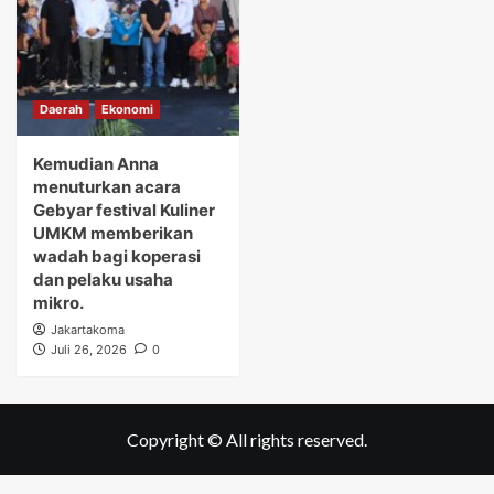
Daerah
Ekonomi
Kemudian Anna
menuturkan acara
Gebyar festival Kuliner
UMKM memberikan
wadah bagi koperasi
dan pelaku usaha
mikro.
Jakartakoma
Juli 26, 2026
0
Copyright © All rights reserved.