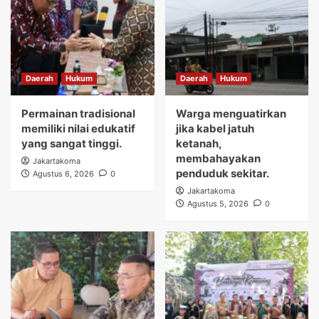
Daerah
Hukum
Daerah
Hukum
Permainan tradisional
Warga menguatirkan
memiliki nilai edukatif
jika kabel jatuh
yang sangat tinggi.
ketanah,
membahayakan
Jakartakoma
penduduk sekitar.
Agustus 6, 2026
0
Jakartakoma
Agustus 5, 2026
0