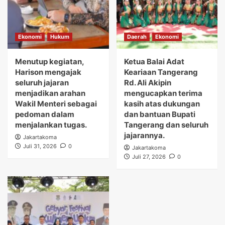
Ekonomi
Hukum
Daerah
Ekonomi
Menutup kegiatan,
Ketua Balai Adat
Harison mengajak
Keariaan Tangerang
seluruh jajaran
Rd. Ali Akipin
menjadikan arahan
mengucapkan terima
Wakil Menteri sebagai
kasih atas dukungan
pedoman dalam
dan bantuan Bupati
menjalankan tugas.
Tangerang dan seluruh
jajarannya.
Jakartakoma
Juli 31, 2026
0
Jakartakoma
Juli 27, 2026
0