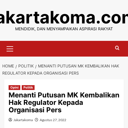
Skip
jakartakoma.co
to
content
MENDIDIK, DAN MENYAMPAIKAN ASPIRASI RAKYAT
Primary
Menu
HOME
POLITIK
MENANTI PUTUSAN MK KEMBALIKAN HAK
REGULATOR KEPADA ORGANISASI PERS
Opini
Politik
Menanti Putusan MK Kembalikan
Hak Regulator Kepada
Organisasi Pers
Jakartakoma
Agustus 27, 2022