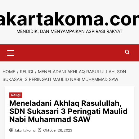
Skip
jakartakoma.co
to
content
MENDIDIK, DAN MENYAMPAIKAN ASPIRASI RAKYAT
Primary
Menu
HOME
RELIGI
MENELADANI AKHLAQ RASULULLAH, SDN
SUKASARI 3 PERINGATI MAULID NABI MUHAMMAD SAW
Religi
Meneladani Akhlaq Rasulullah,
SDN Sukasari 3 Peringati Maulid
Nabi Muhammad SAW
Jakartakoma
Oktober 28, 2023