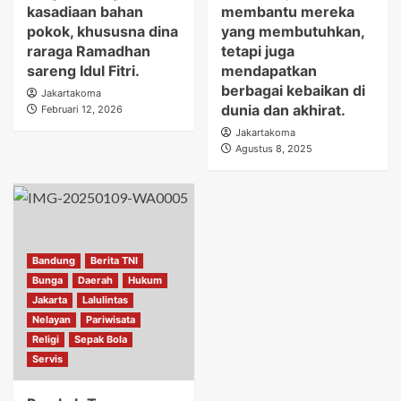
kasadiaan bahan
membantu mereka
pokok, khususna dina
yang membutuhkan,
raraga Ramadhan
tetapi juga
sareng Idul Fitri.
mendapatkan
berbagai kebaikan di
Jakartakoma
dunia dan akhirat.
Februari 12, 2026
Jakartakoma
Agustus 8, 2025
Bandung
Berita TNI
Bunga
Daerah
Hukum
Jakarta
Lalulintas
Nelayan
Pariwisata
Religi
Sepak Bola
Servis