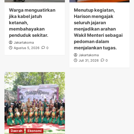
Warga menguatirkan
Menutup kegiatan,
jika kabel jatuh
Harison mengajak
ketanah,
seluruh jajaran
membahayakan
menjadikan arahan
penduduk sekitar.
Wakil Menteri sebagai
pedoman dalam
Jakartakoma
menjalankan tugas.
Agustus 5, 2026
0
Jakartakoma
Juli 31, 2026
0
Daerah
Ekonomi