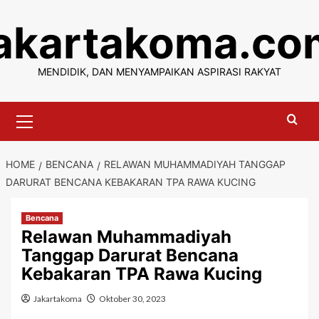
Skip
jakartakoma.co
to
content
MENDIDIK, DAN MENYAMPAIKAN ASPIRASI RAKYAT
Primary
Menu
HOME
BENCANA
RELAWAN MUHAMMADIYAH TANGGAP
DARURAT BENCANA KEBAKARAN TPA RAWA KUCING
Bencana
Relawan Muhammadiyah
Tanggap Darurat Bencana
Kebakaran TPA Rawa Kucing
Jakartakoma
Oktober 30, 2023