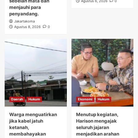
sebelah mata dan
Agustus 6, 2026
0
menjauhi para
penyandang.
Jakartakoma
Agustus 8, 2026
0
Daerah
Hukum
Ekonomi
Hukum
Warga menguatirkan
Menutup kegiatan,
jika kabel jatuh
Harison mengajak
ketanah,
seluruh jajaran
membahayakan
menjadikan arahan