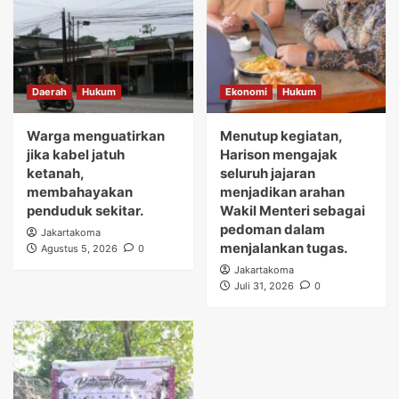
Daerah
Hukum
Ekonomi
Hukum
Warga menguatirkan
Menutup kegiatan,
jika kabel jatuh
Harison mengajak
ketanah,
seluruh jajaran
membahayakan
menjadikan arahan
penduduk sekitar.
Wakil Menteri sebagai
pedoman dalam
Jakartakoma
menjalankan tugas.
Agustus 5, 2026
0
Jakartakoma
Juli 31, 2026
0