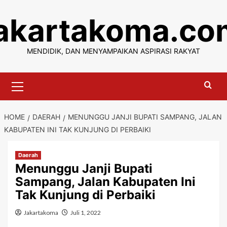
Skip
jakartakoma.co
to
content
MENDIDIK, DAN MENYAMPAIKAN ASPIRASI RAKYAT
Primary
Menu
HOME
DAERAH
MENUNGGU JANJI BUPATI SAMPANG, JALAN
KABUPATEN INI TAK KUNJUNG DI PERBAIKI
Daerah
Menunggu Janji Bupati
Sampang, Jalan Kabupaten Ini
Tak Kunjung di Perbaiki
Jakartakoma
Juli 1, 2022