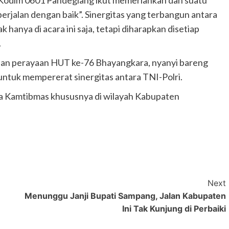
Kodim 0601 Pandeglang ikut memeriahkan dan suatu
berjalan dengan baik”. Sinergitas yang terbangun antara
 hanya di acara ini saja, tetapi diharapkan disetiap
.
aian perayaan HUT ke-76 Bhayangkara, nyanyi bareng
untuk mempererat sinergitas antara TNI-Polri.
ga Kamtibmas khususnya di wilayah Kabupaten
Next
Menunggu Janji Bupati Sampang, Jalan Kabupaten
Ini Tak Kunjung di Perbaiki