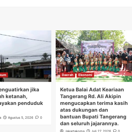
kum
Daerah
Ekonomi
nguatirkan jika
Ketua Balai Adat Keariaan
uh ketanah,
Tangerang Rd. Ali Akipin
yakan penduduk
mengucapkan terima kasih
atas dukungan dan
bantuan Bupati Tangerang
a
Agustus 5, 2026
0
dan seluruh jajarannya.
Jakartakoma
Juli 27, 2026
0