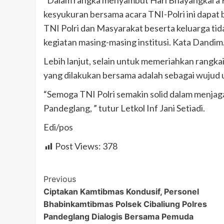
“Dalam rangka menyambut Hari Bhayangkara 
kesyukuran bersama acara TNI-Polri ini dapat 
TNI Polri dan Masyarakat beserta keluarga tidak
kegiatan masing-masing institusi. Kata Dandim
Lebih lanjut, selain untuk memeriahkan rangk
yang dilakukan bersama adalah sebagai wujud 
“Semoga TNI Polri semakin solid dalam menja
Pandeglang, ” tutur Letkol Inf Jani Setiadi.
Edi/pos
Post Views:
378
Post
Previous
Ciptakan Kamtibmas Kondusif, Personel
Navigation
Bhabinkamtibmas Polsek Cibaliung Polres
Pandeglang Dialogis Bersama Pemuda