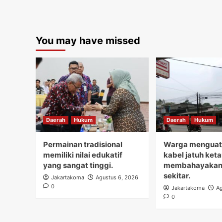
You may have missed
Daerah
Hukum
Daerah
Hukum
Permainan tradisional
Warga menguati
memiliki nilai edukatif
kabel jatuh ket
yang sangat tinggi.
membahayakan
sekitar.
Jakartakoma
Agustus 6, 2026
0
Jakartakoma
Ag
0