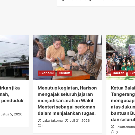
Ekonomi
Hukum
Daerah
Ek
rkan jika
Menutup kegiatan, Harison
Ketua Bala
anah,
mengajak seluruh jajaran
Tangerang 
 penduduk
menjadikan arahan Wakil
mengucapk
Menteri sebagai pedoman
atas duku
dalam menjalankan tugas.
bantuan B
ustus 5, 2026
dan seluru
Jakartakoma
Juli 31, 2026
0
Jakartakom
0