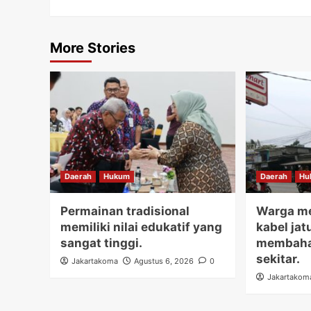
More Stories
Daerah
Hukum
Daerah
Hu
Permainan tradisional
Warga me
memiliki nilai edukatif yang
kabel jat
sangat tinggi.
membaha
sekitar.
Jakartakoma
Agustus 6, 2026
0
Jakartakom