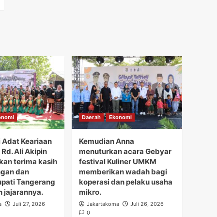
onomi
Daerah
Ekonomi
i Adat Keariaan
Kemudian Anna
Rd. Ali Akipin
menuturkan acara Gebyar
an terima kasih
festival Kuliner UMKM
ngan dan
memberikan wadah bagi
upati Tangerang
koperasi dan pelaku usaha
h jajarannya.
mikro.
a
Juli 27, 2026
Jakartakoma
Juli 26, 2026
0