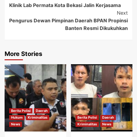
Navigation
Klinik Lab Permata Kota Bekasi Jalin Kerjasama
Next
Pengurus Dewan Pimpinan Daerah BPAN Propinsi
Banten Resmi Dikukuhkan
More Stories
Berita Polisi
Daerah
Hukum
Kriminalitas
Berita Polisi
Daerah
News
Kriminalitas
News