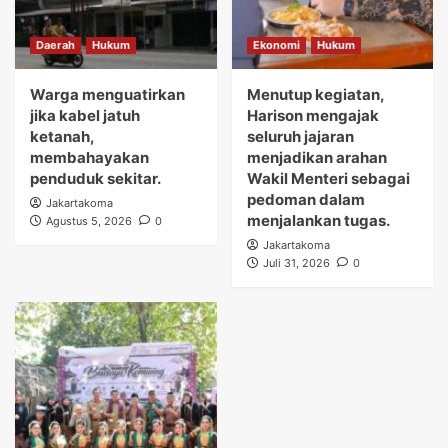
Daerah
Hukum
Ekonomi
Hukum
Warga menguatirkan
Menutup kegiatan,
jika kabel jatuh
Harison mengajak
ketanah,
seluruh jajaran
membahayakan
menjadikan arahan
penduduk sekitar.
Wakil Menteri sebagai
pedoman dalam
Jakartakoma
menjalankan tugas.
Agustus 5, 2026
0
Jakartakoma
Juli 31, 2026
0