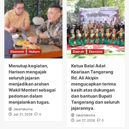
Ekonomi
Hukum
Daerah
Ekonomi
Menutup kegiatan,
Ketua Balai Adat
Harison mengajak
Keariaan Tangerang
seluruh jajaran
Rd. Ali Akipin
menjadikan arahan
mengucapkan terima
Wakil Menteri sebagai
kasih atas dukungan
pedoman dalam
dan bantuan Bupati
menjalankan tugas.
Tangerang dan seluruh
jajarannya.
Jakartakoma
Juli 31, 2026
0
Jakartakoma
Juli 27, 2026
0