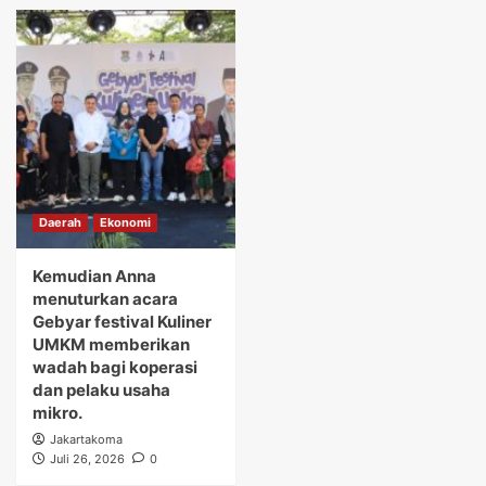
Daerah
Ekonomi
Kemudian Anna
menuturkan acara
Gebyar festival Kuliner
UMKM memberikan
wadah bagi koperasi
dan pelaku usaha
mikro.
Jakartakoma
Juli 26, 2026
0