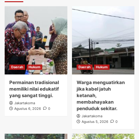
Daerah
Hukum
Daerah
Hukum
Permainan tradisional
Warga menguatirkan
memiliki nilai edukatif
jika kabel jatuh
yang sangat tinggi.
ketanah,
membahayakan
Jakartakoma
penduduk sekitar.
Agustus 6, 2026
0
Jakartakoma
Agustus 5, 2026
0