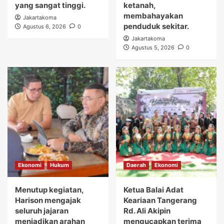
yang sangat tinggi.
ketanah,
membahayakan
Jakartakoma
penduduk sekitar.
Agustus 6, 2026
0
Jakartakoma
Agustus 5, 2026
0
Ekonomi
Hukum
Daerah
Ekonomi
Menutup kegiatan,
Ketua Balai Adat
Harison mengajak
Keariaan Tangerang
seluruh jajaran
Rd. Ali Akipin
menjadikan arahan
mengucapkan terima