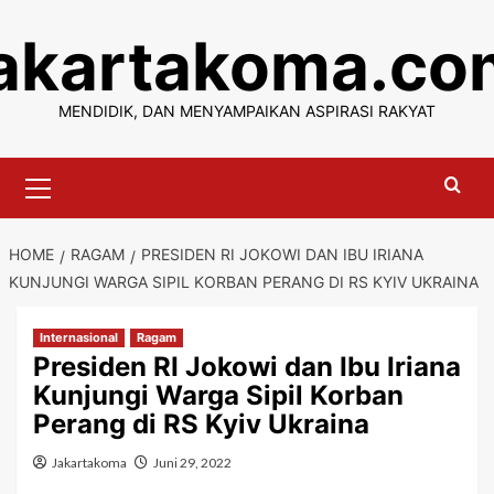
Skip
jakartakoma.co
to
content
MENDIDIK, DAN MENYAMPAIKAN ASPIRASI RAKYAT
Primary
Menu
HOME
RAGAM
PRESIDEN RI JOKOWI DAN IBU IRIANA
KUNJUNGI WARGA SIPIL KORBAN PERANG DI RS KYIV UKRAINA
Internasional
Ragam
Presiden RI Jokowi dan Ibu Iriana
Kunjungi Warga Sipil Korban
Perang di RS Kyiv Ukraina
Jakartakoma
Juni 29, 2022