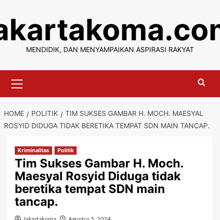
Skip
jakartakoma.co
to
content
MENDIDIK, DAN MENYAMPAIKAN ASPIRASI RAKYAT
Primary
Menu
HOME
POLITIK
TIM SUKSES GAMBAR H. MOCH. MAESYAL
ROSYID DIDUGA TIDAK BERETIKA TEMPAT SDN MAIN TANCAP.
Kriminalitas
Politik
Tim Sukses Gambar H. Moch.
Maesyal Rosyid Diduga tidak
beretika tempat SDN main
tancap.
Jakartakoma
Agustus 5, 2024