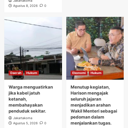
Jakartakoma
Agustus 8, 2026
0
Daerah
Hukum
Ekonomi
Hukum
Warga menguatirkan
Menutup kegiatan,
jika kabel jatuh
Harison mengajak
ketanah,
seluruh jajaran
membahayakan
menjadikan arahan
penduduk sekitar.
Wakil Menteri sebagai
pedoman dalam
Jakartakoma
menjalankan tugas.
Agustus 5, 2026
0