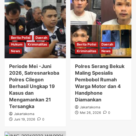
Berita Polisi
Daerah
Hukum
Kriminalitas
Berita Polisi
Daerah
News
Kriminalitas
News
Periode Mei -Juni
Polres Serang Bekuk
2026, Satresnarkoba
Maling Spesialis
Polres Cilegon
Pembobol Rumah
Berhasil Ungkap 19
Warga Motor dan 4
Kasus dan
Handphone
Mengamankan 21
Diamankan
Tersangka
Jakartakoma
Mei 26, 2026
0
Jakartakoma
Juni 19, 2026
0