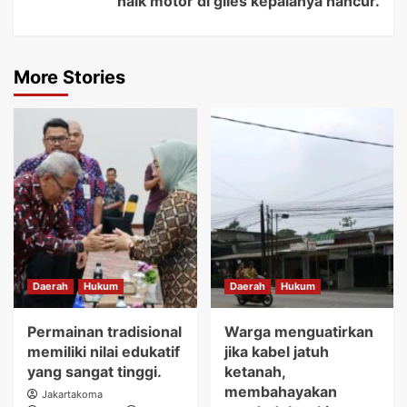
naik motor di giles kepalanya hancur.
More Stories
Daerah
Hukum
Daerah
Hukum
Permainan tradisional
Warga menguatirkan
memiliki nilai edukatif
jika kabel jatuh
yang sangat tinggi.
ketanah,
membahayakan
Jakartakoma