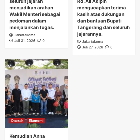
seluruh jajaran
Rd. Ali Akipin
menjadikan arahan
mengucapkan terima
Wakil Menteri sebagai
kasih atas dukungan
pedoman dalam
dan bantuan Bupati
menjalankan tugas.
Tangerang dan seluruh
jajarannya.
Jakartakoma
Juli 31, 2026
0
Jakartakoma
Juli 27, 2026
0
Daerah
Ekonomi
Kemudian Anna