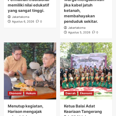
memiliki nilai edukatif
jika kabel jatuh
yang sangat tinggi.
ketanah,
membahayakan
Jakartakoma
penduduk sekitar.
Agustus 6, 2026
0
Jakartakoma
Agustus 5, 2026
0
Ekonomi
Hukum
Daerah
Ekonomi
Menutup kegiatan,
Ketua Balai Adat
Harison mengajak
Keariaan Tangerang