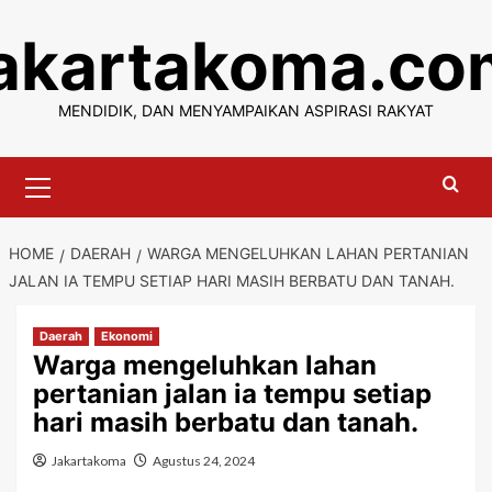
Skip
jakartakoma.co
to
content
MENDIDIK, DAN MENYAMPAIKAN ASPIRASI RAKYAT
Primary
Menu
HOME
DAERAH
WARGA MENGELUHKAN LAHAN PERTANIAN
JALAN IA TEMPU SETIAP HARI MASIH BERBATU DAN TANAH.
Daerah
Ekonomi
Warga mengeluhkan lahan
pertanian jalan ia tempu setiap
hari masih berbatu dan tanah.
Jakartakoma
Agustus 24, 2024