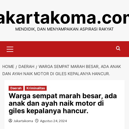
Skip
jakartakoma.co
to
content
MENDIDIK, DAN MENYAMPAIKAN ASPIRASI RAKYAT
Primary
Menu
HOME
DAERAH
WARGA SEMPAT MARAH BESAR, ADA ANAK
DAN AYAH NAIK MOTOR DI GILES KEPALANYA HANCUR.
Daerah
Kriminalitas
Warga sempat marah besar, ada
anak dan ayah naik motor di
giles kepalanya hancur.
Jakartakoma
Agustus 24, 2024