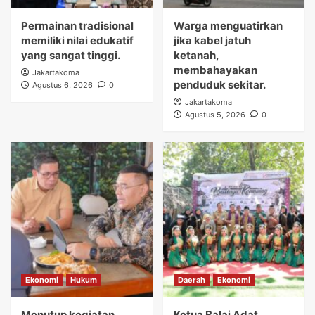
Permainan tradisional
Warga menguatirkan
memiliki nilai edukatif
jika kabel jatuh
yang sangat tinggi.
ketanah,
membahayakan
Jakartakoma
penduduk sekitar.
Agustus 6, 2026
0
Jakartakoma
Agustus 5, 2026
0
Ekonomi
Hukum
Daerah
Ekonomi
Menutup kegiatan,
Ketua Balai Adat