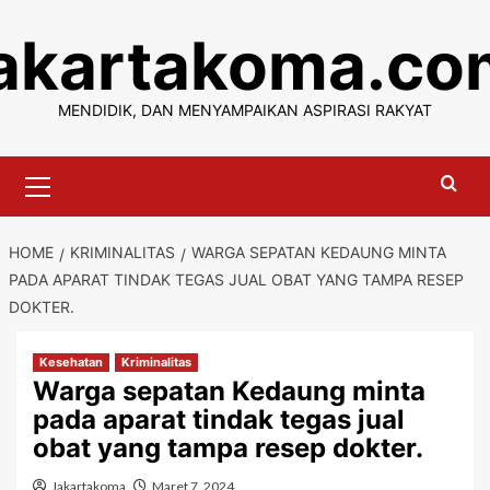
Skip
jakartakoma.co
to
content
MENDIDIK, DAN MENYAMPAIKAN ASPIRASI RAKYAT
Primary
Menu
HOME
KRIMINALITAS
WARGA SEPATAN KEDAUNG MINTA
PADA APARAT TINDAK TEGAS JUAL OBAT YANG TAMPA RESEP
DOKTER.
Kesehatan
Kriminalitas
Warga sepatan Kedaung minta
pada aparat tindak tegas jual
obat yang tampa resep dokter.
Jakartakoma
Maret 7, 2024