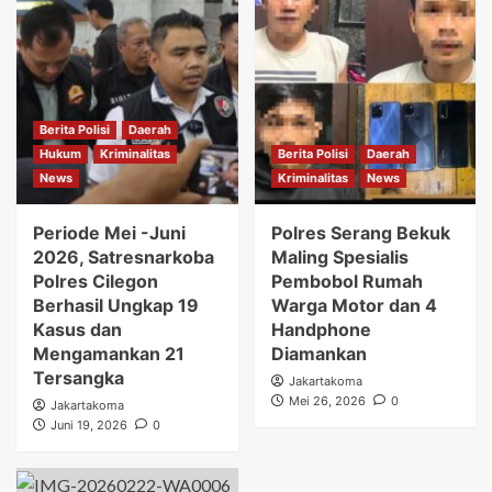
Berita Polisi
Daerah
Hukum
Kriminalitas
Berita Polisi
Daerah
News
Kriminalitas
News
Periode Mei -Juni
Polres Serang Bekuk
2026, Satresnarkoba
Maling Spesialis
Polres Cilegon
Pembobol Rumah
Berhasil Ungkap 19
Warga Motor dan 4
Kasus dan
Handphone
Mengamankan 21
Diamankan
Tersangka
Jakartakoma
Mei 26, 2026
0
Jakartakoma
Juni 19, 2026
0