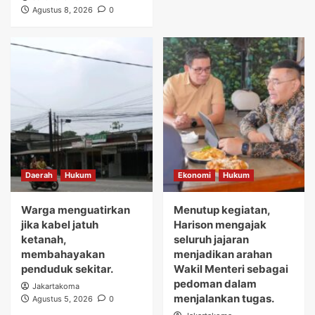
Agustus 8, 2026
0
Daerah
Hukum
Ekonomi
Hukum
Warga menguatirkan
Menutup kegiatan,
jika kabel jatuh
Harison mengajak
ketanah,
seluruh jajaran
membahayakan
menjadikan arahan
penduduk sekitar.
Wakil Menteri sebagai
pedoman dalam
Jakartakoma
menjalankan tugas.
Agustus 5, 2026
0